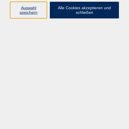
info@vhs-rtk.de
Auswahl
Alle Cookies akzeptieren und
Tel: 06128-92770
speichern
schließen
Kontoverbindung
Empfänger:
Volkshochschule Rheingau-Taunus e.V.
IBAN: DE53 5105 0015 0393 0204 23
BIC: NASSDE55XXX
Erreichbarkeit
Tag
Kursangebote
Integrationskurse