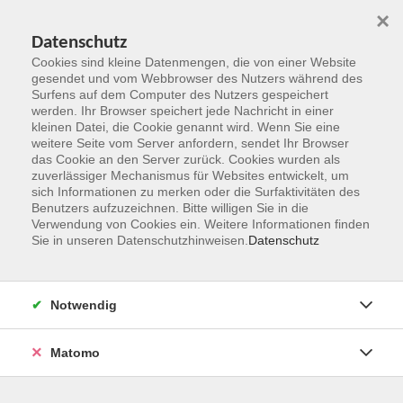
×
Datenschutz
Cookies sind kleine Datenmengen, die von einer Website
gesendet und vom Webbrowser des Nutzers während des
Surfens auf dem Computer des Nutzers gespeichert
Zum Hauptinhalt springen
werden. Ihr Browser speichert jede Nachricht in einer
kleinen Datei, die Cookie genannt wird. Wenn Sie eine
weitere Seite vom Server anfordern, sendet Ihr Browser
Der Kurs konnte nicht gefunden werden.
das Cookie an den Server zurück. Cookies wurden als
zuverlässiger Mechanismus für Websites entwickelt, um
sich Informationen zu merken oder die Surfaktivitäten des
Benutzers aufzuzeichnen. Bitte willigen Sie in die
Verwendung von Cookies ein. Weitere Informationen finden
Sie in unseren Datenschutzhinweisen.
Datenschutz
Kontakt
Notwendig
vhs Rheingau-Taunus e.V.
Matomo
Erich-Kästner-Str. 5
65232 Taunusstein