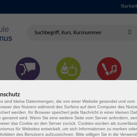
Startsei
Sprachen &
Gesundheit & Fitness
Kultur
Verständigung
nschutz
s sind kleine Datenmengen, die von einer Website gesendet und vom
owser des Nutzers während des Surfens auf dem Computer des Nutze
chert werden. Ihr Browser speichert jede Nachricht in einer kleinen Dat
 genannt wird. Wenn Sie eine weitere Seite vom Server anfordern, se
owser das Cookie an den Server zurück. Cookies wurden als zuverlässi
ismus für Websites entwickelt, um sich Informationen zu merken oder
tivitäten des Benutzers aufzuzeichnen. Bitte willigen Sie in die Verwen