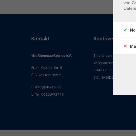
von Co
Daten
No
Kontakt
Kontoverbindung
Ma
vhs Rheingau-Taunus e.V.
Empfänger:
Volkshochschule Rheingau-
Erich-Kästner-Str. 5
IBAN: DE53 5105 0015 03
65232 Taunusstein
BIC: NASSDE55XXX
info@vhs-rtk.de
Tel: 06128-92770