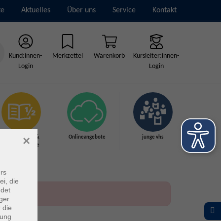
te
Aktuelles
Über uns
Service
Kontakt
Kund:innen-
Merkzettel
Warenkorb
Kursleiter:innen-
Login
Login
×
Grundbildung &
Onlineangebote
junge vhs
Schulabschlüsse
rs
ei, die
ndet
ger
 die
dung