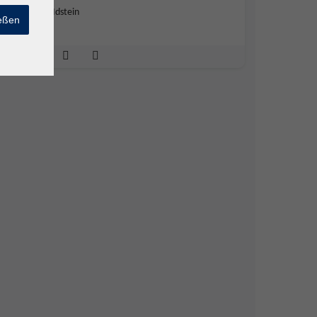
65510 Idstein
ießen