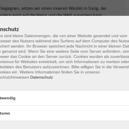
 begegnen, setzen wir einen inneren Wandel in Gang, der
sondern auch auf die Natur und die Welt auswirken kann.
chillten Idstein-Niederauroff, einem netten Örtchen im
nschutz
 Methoden vermittelt, die Ihnen im Alltag bei
s sind kleine Datenmengen, die von einer Website gesendet und vom
ich selbst und Ihrem Körper umzugehen. Wandern bietet
owser des Nutzers während des Surfens auf dem Computer des Nutze
tation. Bewegung im Freien stärkt nachweislich Körper
chert werden. Ihr Browser speichert jede Nachricht in einer kleinen Dat
ivenwechsel für mehr Gelassenheit. Neben inspirierenden
 genannt wird. Wenn Sie eine weitere Seite vom Server anfordern, se
owser das Cookie an den Server zurück. Cookies wurden als zuverlässi
übungen sowie achtsames Wandern und Meditation
ismus für Websites entwickelt, um sich Informationen zu merken oder
verankern. Dieser Bildungsurlaub richtet sich an Frauen.
tivitäten des Benutzers aufzuzeichnen. Bitte willigen Sie in die Verwen
chaffen, der einen offenen Austausch über berufliche
okies ein. Weitere Informationen finden Sie in unseren
schutzhinweisen.
Datenschutz
e Entwicklungsfragen ermöglicht. Die
vertrauensvolle Arbeitsatmosphäre und berücksichtigt
text.
twendig
tomo
ueme, wetterfeste Kleidung, Sportschuhe/Wanderschuhe,