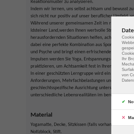
Reaktionsmuster zu analysieren.
Indem wir lernen, uns selbst achtsam und bewusst zu
sich nicht nur positiv auf unser berufliches Umfeld, 
Während unserer gemeinsamen Zeit im ruhigen und ge
Date
Idsteiner Land,werden Ihnen wertvolle Strategien und
Cookie
herausfordernden Situationen helfen, achtsam mit s
Webbr
dabei eine perfekte Kombination aus Sport und Medi
gespei
und Psyche und bringt einen erfrischenden Perspekt
Cookie
Ihr Br
Impulsen werden Sie Yoga, Entspannungs- und Atem
Mechan
praktizieren, um Achtsamkeit fest in Ihrem Leben zu 
Surfak
In einer geschützten Lerngruppe wird ein Rahmen ges
von Co
Daten
Anforderungen, Mehrfachbelastungen und individuell
geschlechtsspezifische Ausrichtung unterstützt eine 
unterschiedliche Lebensrealitäten im beruflichen Kon
No
Material
Ma
Yogamatte, Decke, Sitzkissen (falls vorhanden), beq
Notizblock, Stift.