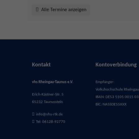
Alle Termine anzeigen
Kontakt
Kontoverbindung
vhs Rheingau-Taunus e.V.
Empfänger:
Volkshochschule Rheingau-
Erich-Kästner-Str. 5
IBAN: DE53 5105 0015 03
65232 Taunusstein
BIC: NASSDE55XXX
info@vhs-rtk.de
Tel: 06128-92770