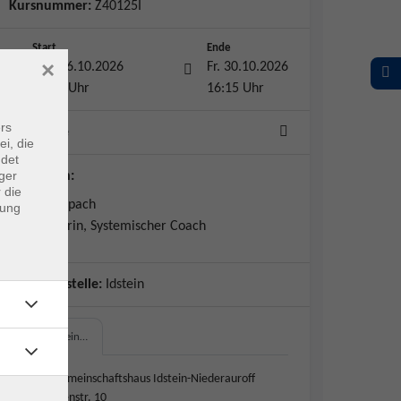
Kursnummer:
Z40125I
Start
Ende
×
Mo. 26.10.2026
Fr. 30.10.2026
09:00 Uhr
16:15 Uhr
rs
5 Termine
ei, die
ndet
ger
Dozent*in:
 die
Sarah Raupach
dung
Yogalehrerin, Systemischer Coach
Geschäftsstelle:
Idstein
Dorfgemein…
Dorfgemeinschaftshaus Idstein-Niederauroff
Brunnenstr. 10