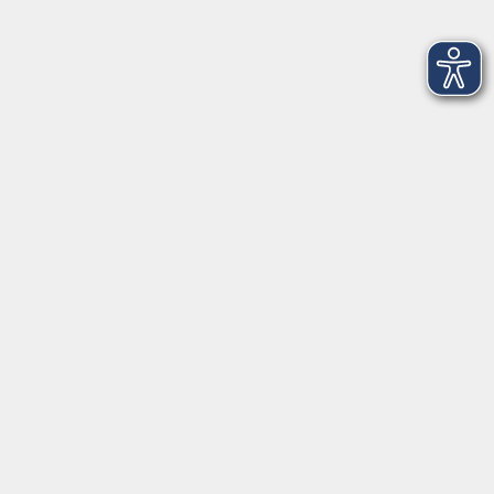
Erreichbarkeit
Tag
Kursangebote
Integrationskurse
Montag
09:00 - 14:00
09:00 - 12:00
Dienstag
09:00 - 14:00
09:00 - 12:00
Mittwoch
09:00 - 16:00
09:00 - 12:00
Donnerstag
09:00 - 14:00
09:00 - 12:00
Freitag
09:00 - 12:00
09:00 - 12:00
Impressum
AGB
Widerrufsbelehrung
Datenschutzerklärung
Barrierefreiheitserklärung