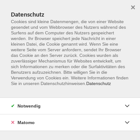
×
Datenschutz
Cookies sind kleine Datenmengen, die von einer Website
gesendet und vom Webbrowser des Nutzers während des
Surfens auf dem Computer des Nutzers gespeichert
Zum Hauptinhalt springen
werden. Ihr Browser speichert jede Nachricht in einer
kleinen Datei, die Cookie genannt wird. Wenn Sie eine
weitere Seite vom Server anfordern, sendet Ihr Browser
das Cookie an den Server zurück. Cookies wurden als
zuverlässiger Mechanismus für Websites entwickelt, um
sich Informationen zu merken oder die Surfaktivitäten des
Benutzers aufzuzeichnen. Bitte willigen Sie in die
Verwendung von Cookies ein. Weitere Informationen finden
Sie in unseren Datenschutzhinweisen.
Datenschutz
Sie sind hier:
Gesundheit und Fitness
Medizinische Themen
Notwendig
Matomo
Onlineangebot: Entwicklungspsychologie der
Kindheit & Jugend