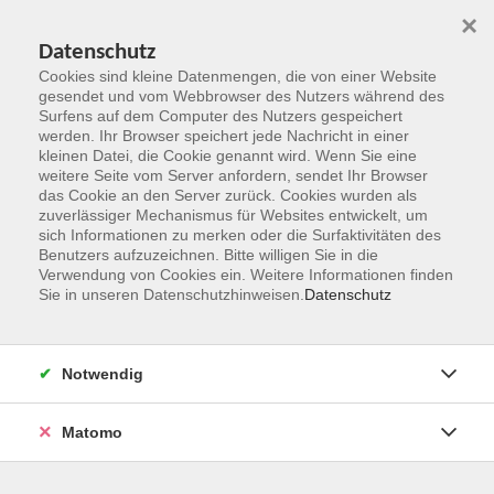
×
Datenschutz
Cookies sind kleine Datenmengen, die von einer Website
gesendet und vom Webbrowser des Nutzers während des
Surfens auf dem Computer des Nutzers gespeichert
Zum Hauptinhalt springen
werden. Ihr Browser speichert jede Nachricht in einer
kleinen Datei, die Cookie genannt wird. Wenn Sie eine
weitere Seite vom Server anfordern, sendet Ihr Browser
Der Kurs konnte nicht gefunden werden.
das Cookie an den Server zurück. Cookies wurden als
zuverlässiger Mechanismus für Websites entwickelt, um
sich Informationen zu merken oder die Surfaktivitäten des
Benutzers aufzuzeichnen. Bitte willigen Sie in die
Verwendung von Cookies ein. Weitere Informationen finden
Sie in unseren Datenschutzhinweisen.
Datenschutz
Kontakt
Notwendig
vhs Rheingau-Taunus e.V.
Matomo
Erich-Kästner-Str. 5
65232 Taunusstein