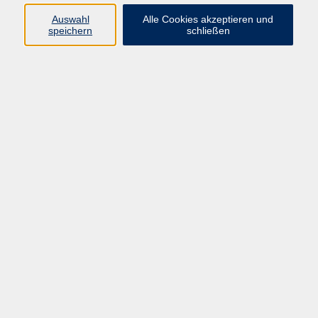
info@vhs-rtk.de
Auswahl
Alle Cookies akzeptieren und
Tel: 06128-92770
speichern
schließen
Kontoverbindung
Empfänger:
Volkshochschule Rheingau-Taunus e.V.
IBAN: DE53 5105 0015 0393 0204 23
BIC: NASSDE55XXX
Erreichbarkeit
Tag
Kursangebote
Integrationskurse