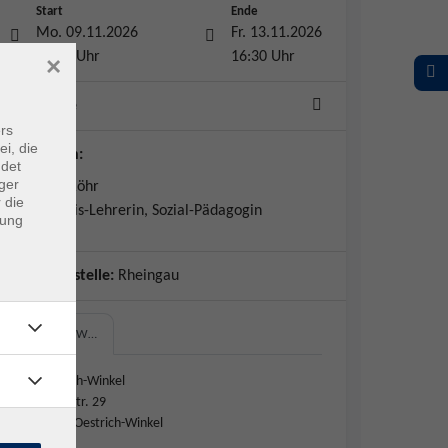
Start
Ende
Mo. 09.11.2026
Fr. 13.11.2026
09:00 Uhr
16:30 Uhr
×
5 Termine
rs
ei, die
Dozent*in:
ndet
ger
Karoline Röhr
 die
Feldenkrais-Lehrerin, Sozial-Pädagogin
dung
Geschäftsstelle:
Rheingau
Oestrich-W…
Oestrich-Winkel
Hauptstr. 29
65375 Oestrich-Winkel