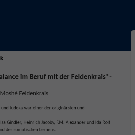
ik
alance im Beruf mit der Feldenkrais®-
“ Moshé Feldenkrais
r und Judoka war einer der originärsten und
 Gindler, Heinrich Jacoby, F.M. Alexander und Ida Rolf
und des somatischen Lernens.