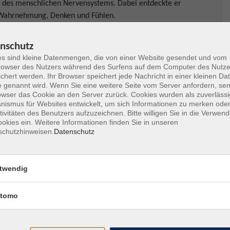
eit des menschlichen Nervensystems. Dabei entdeckte er
Wahrnehmung, Denken und Fühlen.
, sowie die natürliche und lebenslange Lernfähigkeit
Forschungen. Der Schlüssel dazu ist Bewegung und
nschutz
s sind kleine Datenmengen, die von einer Website gesendet und vom
en Variationen angeboten, um eine Handlung mit noch
owser des Nutzers während des Surfens auf dem Computer des Nutze
chert werden. Ihr Browser speichert jede Nachricht in einer kleinen Dat
 Dabei können Schmerzen reduziert und der geistige
 genannt wird. Wenn Sie eine weitere Seite vom Server anfordern, se
nverantwortlich zum Erhalt Ihrer Leistungsfähigkeit und
owser das Cookie an den Server zurück. Cookies wurden als zuverlässi
ismus für Websites entwickelt, um sich Informationen zu merken oder
tivitäten des Benutzers aufzuzeichnen. Bitte willigen Sie in die Verwen
in die Feldenkrais®-Methode und erläutert Hintergründe
okies ein. Weitere Informationen finden Sie in unseren
schutzhinweisen.
Datenschutz
e Balance in Alltag und Beruf wird am eigenen Leib
 die Sie in Ihrer Arbeit einsetzen können, z.B. als
twendig
er Selbstregulation und Aufmerksamkeit.
tte und eine Decke, sowie bequeme wärmende Kleidung.
tomo
ierten frei, auch wenn Sie keinen Bildungsurlaub in