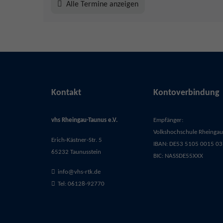
Alle Termine anzeigen
Kontakt
Kontoverbindung
vhs Rheingau-Taunus e.V.
Empfänger:
Volkshochschule Rheingau-
Erich-Kästner-Str. 5
IBAN: DE53 5105 0015 03
65232 Taunusstein
BIC: NASSDE55XXX
info@vhs-rtk.de
Tel: 06128-92770