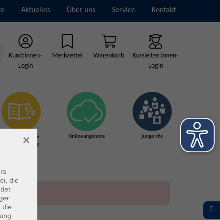
te
Aktuelles
Über uns
Service
Kontakt
Kund:innen-
Merkzettel
Warenkorb
Kursleiter:innen-
Login
Login
×
Grundbildung &
Onlineangebote
junge vhs
Schulabschlüsse
rs
ei, die
ndet
ger
 die
dung