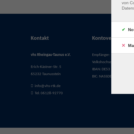
von Co
Daten
No
Kontakt
Kontoverbindung
Ma
vhs Rheingau-Taunus e.V.
Empfänger:
Volkshochschule Rheingau-
Erich-Kästner-Str. 5
IBAN: DE53 5105 0015 03
65232 Taunusstein
BIC: NASSDE55XXX
info@vhs-rtk.de
Tel: 06128-92770