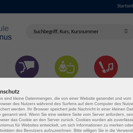
Startsei
Sprachen &
Gesundheit & Fitness
Kultur
Verständigung
nschutz
s sind kleine Datenmengen, die von einer Website gesendet und vom
owser des Nutzers während des Surfens auf dem Computer des Nutze
chert werden. Ihr Browser speichert jede Nachricht in einer kleinen Dat
 genannt wird. Wenn Sie eine weitere Seite vom Server anfordern, se
owser das Cookie an den Server zurück. Cookies wurden als zuverlässi
ismus für Websites entwickelt, um sich Informationen zu merken oder
tivitäten des Benutzers aufzuzeichnen. Bitte willigen Sie in die Verwen