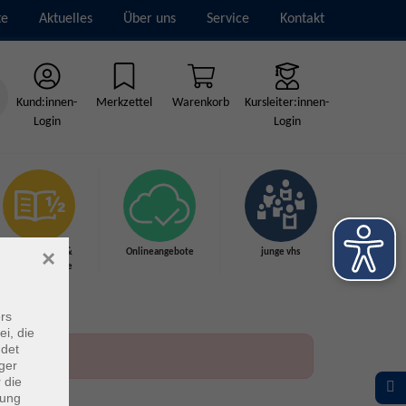
te
Aktuelles
Über uns
Service
Kontakt
Kund:innen-
Merkzettel
Warenkorb
Kursleiter:innen-
Login
Login
×
Grundbildung &
Onlineangebote
junge vhs
Schulabschlüsse
rs
ei, die
ndet
ger
 die
dung