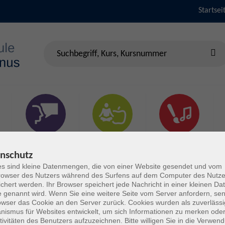
Startsei
Sprachen &
Gesundheit & Fitness
Kultur
Verständigung
nschutz
s sind kleine Datenmengen, die von einer Website gesendet und vom
owser des Nutzers während des Surfens auf dem Computer des Nutze
chert werden. Ihr Browser speichert jede Nachricht in einer kleinen Dat
 genannt wird. Wenn Sie eine weitere Seite vom Server anfordern, se
owser das Cookie an den Server zurück. Cookies wurden als zuverlässi
ismus für Websites entwickelt, um sich Informationen zu merken oder
tivitäten des Benutzers aufzuzeichnen. Bitte willigen Sie in die Verwen