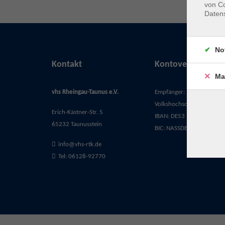
von Co
Daten
No
Kontakt
Kontoverbindung
Ma
vhs Rheingau-Taunus e.V.
Empfänger:
Volkshochschule Rheingau-
Erich-Kästner-Str. 5
IBAN: DE53 5105 0015 03
65232 Taunusstein
BIC: NASSDE55XXX
info@vhs-rtk.de
Tel: 06128-92770