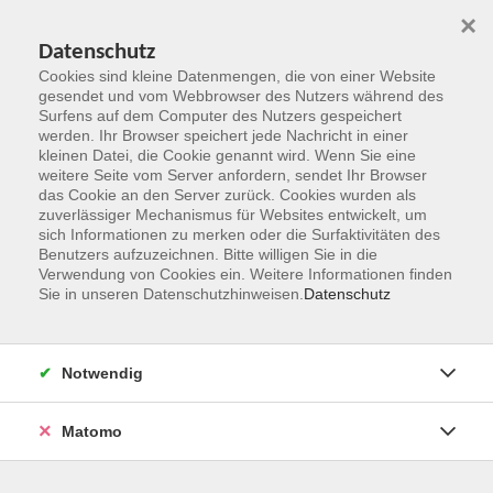
×
Datenschutz
Cookies sind kleine Datenmengen, die von einer Website
gesendet und vom Webbrowser des Nutzers während des
Surfens auf dem Computer des Nutzers gespeichert
Zum Hauptinhalt springen
werden. Ihr Browser speichert jede Nachricht in einer
kleinen Datei, die Cookie genannt wird. Wenn Sie eine
weitere Seite vom Server anfordern, sendet Ihr Browser
Der Kurs konnte nicht gefunden werden.
das Cookie an den Server zurück. Cookies wurden als
zuverlässiger Mechanismus für Websites entwickelt, um
sich Informationen zu merken oder die Surfaktivitäten des
Benutzers aufzuzeichnen. Bitte willigen Sie in die
Verwendung von Cookies ein. Weitere Informationen finden
Sie in unseren Datenschutzhinweisen.
Datenschutz
Kontakt
Notwendig
vhs Rheingau-Taunus e.V.
Matomo
Erich-Kästner-Str. 5
65232 Taunusstein