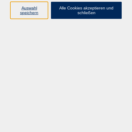
info@vhs-rtk.de
Auswahl
Alle Cookies akzeptieren und
Tel: 06128-92770
speichern
schließen
Kontoverbindung
Empfänger:
Volkshochschule Rheingau-Taunus e.V.
IBAN: DE53 5105 0015 0393 0204 23
BIC: NASSDE55XXX
Erreichbarkeit
Tag
Kursangebote
Integrationskurse