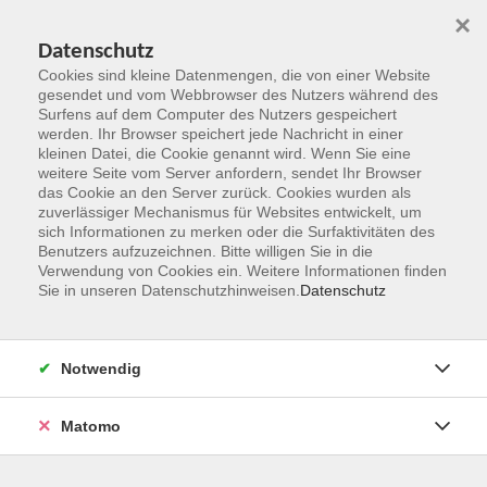
×
Datenschutz
Cookies sind kleine Datenmengen, die von einer Website
gesendet und vom Webbrowser des Nutzers während des
Surfens auf dem Computer des Nutzers gespeichert
Zum Hauptinhalt springen
werden. Ihr Browser speichert jede Nachricht in einer
kleinen Datei, die Cookie genannt wird. Wenn Sie eine
weitere Seite vom Server anfordern, sendet Ihr Browser
Der Kurs konnte nicht gefunden werden.
das Cookie an den Server zurück. Cookies wurden als
zuverlässiger Mechanismus für Websites entwickelt, um
sich Informationen zu merken oder die Surfaktivitäten des
Benutzers aufzuzeichnen. Bitte willigen Sie in die
Verwendung von Cookies ein. Weitere Informationen finden
Sie in unseren Datenschutzhinweisen.
Datenschutz
Kontakt
Notwendig
vhs Rheingau-Taunus e.V.
Matomo
Erich-Kästner-Str. 5
65232 Taunusstein