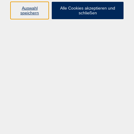
info@vhs-rtk.de
Auswahl
Alle Cookies akzeptieren und
Tel: 06128-92770
speichern
schließen
Kontoverbindung
Empfänger:
Volkshochschule Rheingau-Taunus e.V.
IBAN: DE53 5105 0015 0393 0204 23
BIC: NASSDE55XXX
Erreichbarkeit
Tag
Kursangebote
Integrationskurse