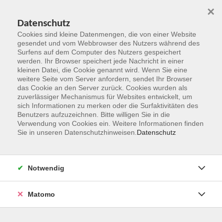
×
Datenschutz
Cookies sind kleine Datenmengen, die von einer Website
gesendet und vom Webbrowser des Nutzers während des
Surfens auf dem Computer des Nutzers gespeichert
Zum Hauptinhalt springen
werden. Ihr Browser speichert jede Nachricht in einer
kleinen Datei, die Cookie genannt wird. Wenn Sie eine
weitere Seite vom Server anfordern, sendet Ihr Browser
das Cookie an den Server zurück. Cookies wurden als
zuverlässiger Mechanismus für Websites entwickelt, um
sich Informationen zu merken oder die Surfaktivitäten des
Benutzers aufzuzeichnen. Bitte willigen Sie in die
Verwendung von Cookies ein. Weitere Informationen finden
Sie in unseren Datenschutzhinweisen.
Datenschutz
Sie sind hier:
Gesundheit und Fitness
Essen und Trinken
Notwendig
Bunter Herbst – basisch und regional genießen
Matomo
In diesem Kochworkshop dreht sich alles um die bunte
Vielfalt der herbstlichen Küche. Gemeinsam bereiten wir