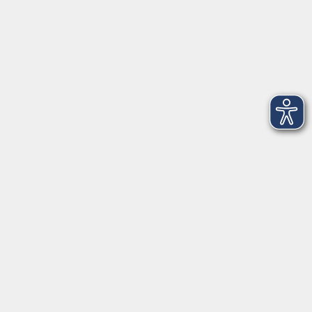
Volkshochschule Rheingau-Taunus e.V.
IBAN: DE53 5105 0015 0393 0204 23
BIC: NASSDE55XXX
Erreichbarkeit
Tag
Kursangebote
Integrationskurse
Montag
09:00 - 14:00
09:00 - 12:00
Dienstag
09:00 - 14:00
09:00 - 12:00
Mittwoch
09:00 - 16:00
09:00 - 12:00
Donnerstag
09:00 - 14:00
09:00 - 12:00
Freitag
09:00 - 12:00
09:00 - 12:00