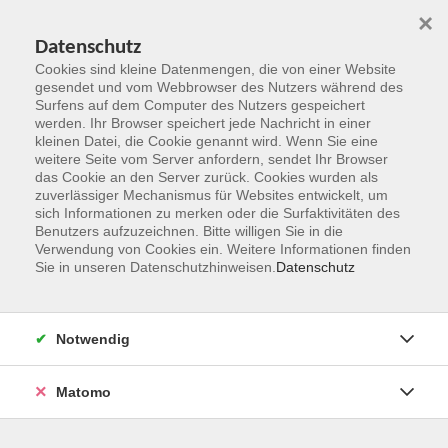
×
Datenschutz
Cookies sind kleine Datenmengen, die von einer Website
gesendet und vom Webbrowser des Nutzers während des
Surfens auf dem Computer des Nutzers gespeichert
Zum Hauptinhalt springen
werden. Ihr Browser speichert jede Nachricht in einer
kleinen Datei, die Cookie genannt wird. Wenn Sie eine
weitere Seite vom Server anfordern, sendet Ihr Browser
das Cookie an den Server zurück. Cookies wurden als
zuverlässiger Mechanismus für Websites entwickelt, um
sich Informationen zu merken oder die Surfaktivitäten des
Benutzers aufzuzeichnen. Bitte willigen Sie in die
Verwendung von Cookies ein. Weitere Informationen finden
Sie in unseren Datenschutzhinweisen.
Datenschutz
Sie sind hier:
Gesundheit und Fitness
Essen und Trinken
Notwendig
Bildungsurlaub: Kraft tanken mit Kneipp – Stärkung
für den beruflichen Alltag durch Wandern im
Matomo
Idsteiner Land