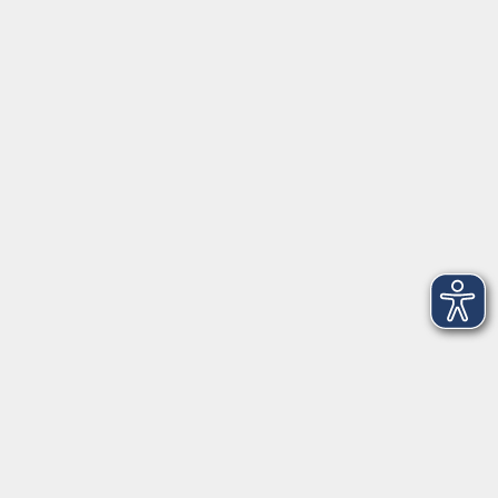
vhs Rheingau-Taunus e.V.
Erich-Kästner-Str. 5
65232 Taunusstein
info@vhs-rtk.de
Tel: 06128-92770
Kontoverbindung
Empfänger:
Volkshochschule Rheingau-Taunus e.V.
IBAN: DE53 5105 0015 0393 0204 23
BIC: NASSDE55XXX