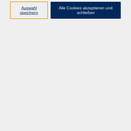
info@vhs-rtk.de
Auswahl
Alle Cookies akzeptieren und
Tel: 06128-92770
speichern
schließen
Kontoverbindung
Empfänger:
Volkshochschule Rheingau-Taunus e.V.
IBAN: DE53 5105 0015 0393 0204 23
BIC: NASSDE55XXX
Erreichbarkeit
Tag
Kursangebote
Integrationskurse