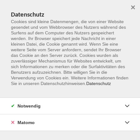
×
Datenschutz
Cookies sind kleine Datenmengen, die von einer Website
gesendet und vom Webbrowser des Nutzers während des
Surfens auf dem Computer des Nutzers gespeichert
Zum Hauptinhalt springen
werden. Ihr Browser speichert jede Nachricht in einer
kleinen Datei, die Cookie genannt wird. Wenn Sie eine
weitere Seite vom Server anfordern, sendet Ihr Browser
Der Kurs konnte nicht gefunden werden.
das Cookie an den Server zurück. Cookies wurden als
zuverlässiger Mechanismus für Websites entwickelt, um
sich Informationen zu merken oder die Surfaktivitäten des
Benutzers aufzuzeichnen. Bitte willigen Sie in die
Verwendung von Cookies ein. Weitere Informationen finden
Sie in unseren Datenschutzhinweisen.
Datenschutz
Kontakt
Notwendig
vhs Rheingau-Taunus e.V.
Matomo
Erich-Kästner-Str. 5
65232 Taunusstein