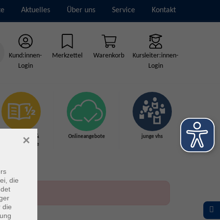
te
Aktuelles
Über uns
Service
Kontakt
Kund:innen-
Merkzettel
Warenkorb
Kursleiter:innen-
Login
Login
×
Grundbildung &
Onlineangebote
junge vhs
Schulabschlüsse
rs
ei, die
ndet
ger
 die
dung