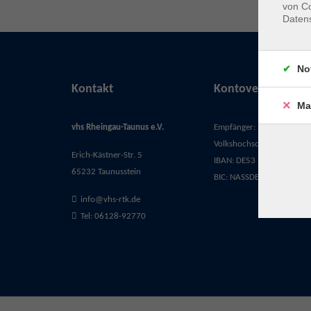
von Co
Daten
No
Kontakt
Kontoverbindung
Ma
vhs Rheingau-Taunus e.V.
Empfänger:
Volkshochschule Rheingau-
Erich-Kästner-Str. 5
IBAN: DE53 5105 0015 03
65232 Taunusstein
BIC: NASSDE55XXX
info@vhs-rtk.de
Tel: 06128-92770