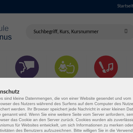
Startsei
Sprachen &
Gesundheit & Fitness
Kultur
Verständigung
nschutz
s sind kleine Datenmengen, die von einer Website gesendet und vom
owser des Nutzers während des Surfens auf dem Computer des Nutze
chert werden. Ihr Browser speichert jede Nachricht in einer kleinen Dat
 genannt wird. Wenn Sie eine weitere Seite vom Server anfordern, se
owser das Cookie an den Server zurück. Cookies wurden als zuverlässi
ismus für Websites entwickelt, um sich Informationen zu merken oder
tivitäten des Benutzers aufzuzeichnen. Bitte willigen Sie in die Verwen