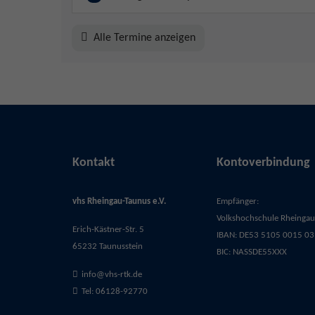
Alle Termine anzeigen
Kontakt
Kontoverbindung
vhs Rheingau-Taunus e.V.
Empfänger:
Volkshochschule Rheingau-
Erich-Kästner-Str. 5
IBAN: DE53 5105 0015 03
65232 Taunusstein
BIC: NASSDE55XXX
info@vhs-rtk.de
Tel: 06128-92770