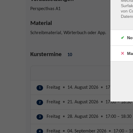
Mechan
Surfak
Perspectivas A1
von Co
Daten
Material
Schreibmaterial, Wörterbuch oder App.
No
Ma
Kurstermine
10
Freitag
•
14. August 2026
•
17:00 – 18:30
1
Freitag
•
21. August 2026
•
17:00 – 18:30
2
Freitag
•
28. August 2026
•
17:00 – 18:30
3
Freitag
•
04. September 2026
•
17:00 – 1
4