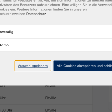
ismus für Websites entwickelt, um sich Informationen zu merken oder
tivitäten des Benutzers aufzuzeichnen. Bitte willigen Sie in die Verwen
okies ein. Weitere Informationen finden Sie in unseren
schutzhinweisen.
Datenschutz
twendig
tomo
Ort / Raum
Auswahl speichern
Alle Cookies akzeptieren und schl
 Uhr
Eltville
 Uhr
Eltville
 Uhr
Eltville
8:30 Uhr
Eltville