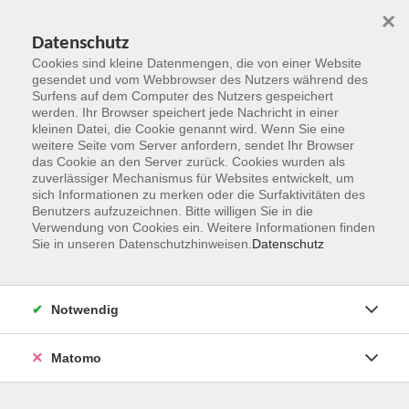
×
Datenschutz
Cookies sind kleine Datenmengen, die von einer Website
gesendet und vom Webbrowser des Nutzers während des
Surfens auf dem Computer des Nutzers gespeichert
Zum Hauptinhalt springen
werden. Ihr Browser speichert jede Nachricht in einer
kleinen Datei, die Cookie genannt wird. Wenn Sie eine
weitere Seite vom Server anfordern, sendet Ihr Browser
das Cookie an den Server zurück. Cookies wurden als
zuverlässiger Mechanismus für Websites entwickelt, um
sich Informationen zu merken oder die Surfaktivitäten des
Benutzers aufzuzeichnen. Bitte willigen Sie in die
Verwendung von Cookies ein. Weitere Informationen finden
Sie in unseren Datenschutzhinweisen.
Datenschutz
Sie sind hier:
Sprachen und Verständigung
Italienisch
Notwendig
Onlineangebot: Viaggio in Italia - Italienisch [A1] I,1
Matomo
Italienisch lernen mit viel Spaß mit der Muttersprachlerin
Laura Latini.