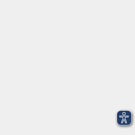
vhs Rheingau-Taunus e.V.
Erich-Kästner-Str. 5
65232 Taunusstein
info@vhs-rtk.de
Tel: 06128-92770
Kontoverbindung
Empfänger:
Volkshochschule Rheingau-Taunus e.V.
IBAN: DE53 5105 0015 0393 0204 23
BIC: NASSDE55XXX