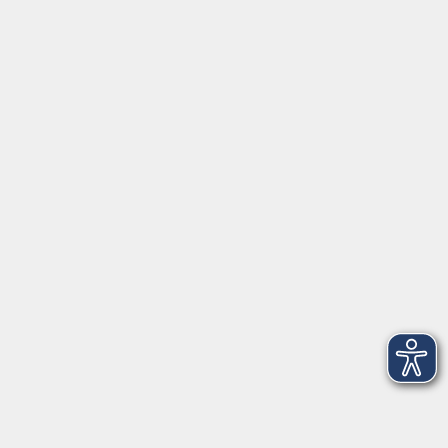
Erich-Kästner-Str. 5
65232 Taunusstein
info@vhs-rtk.de
Tel: 06128-92770
Kontoverbindung
Empfänger:
Volkshochschule Rheingau-Taunus e.V.
IBAN: DE53 5105 0015 0393 0204 23
BIC: NASSDE55XXX