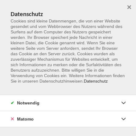
×
Datenschutz
Cookies sind kleine Datenmengen, die von einer Website
gesendet und vom Webbrowser des Nutzers während des
Surfens auf dem Computer des Nutzers gespeichert
Zum Hauptinhalt springen
werden. Ihr Browser speichert jede Nachricht in einer
kleinen Datei, die Cookie genannt wird. Wenn Sie eine
weitere Seite vom Server anfordern, sendet Ihr Browser
das Cookie an den Server zurück. Cookies wurden als
zuverlässiger Mechanismus für Websites entwickelt, um
sich Informationen zu merken oder die Surfaktivitäten des
Benutzers aufzuzeichnen. Bitte willigen Sie in die
Verwendung von Cookies ein. Weitere Informationen finden
Sie in unseren Datenschutzhinweisen.
Datenschutz
Sie sind hier:
Generation 50plus
Notwendig
Italienisch mit Laura
Italienisch [A1] 1,1
Matomo
Für Anfänger ohne oder mit sehr geringen