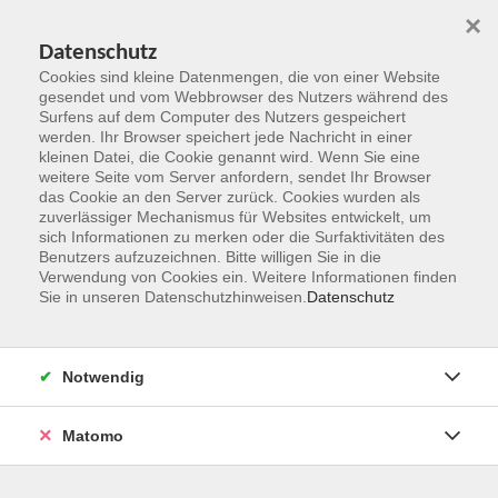
×
Datenschutz
Cookies sind kleine Datenmengen, die von einer Website
gesendet und vom Webbrowser des Nutzers während des
Surfens auf dem Computer des Nutzers gespeichert
Zum Hauptinhalt springen
werden. Ihr Browser speichert jede Nachricht in einer
kleinen Datei, die Cookie genannt wird. Wenn Sie eine
weitere Seite vom Server anfordern, sendet Ihr Browser
Der Kurs konnte nicht gefunden werden.
das Cookie an den Server zurück. Cookies wurden als
zuverlässiger Mechanismus für Websites entwickelt, um
sich Informationen zu merken oder die Surfaktivitäten des
Benutzers aufzuzeichnen. Bitte willigen Sie in die
Verwendung von Cookies ein. Weitere Informationen finden
Sie in unseren Datenschutzhinweisen.
Datenschutz
Kontakt
Notwendig
vhs Rheingau-Taunus e.V.
Matomo
Erich-Kästner-Str. 5
65232 Taunusstein