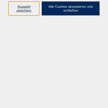
info@vhs-rtk.de
Auswahl
Alle Cookies akzeptieren und
Tel: 06128-92770
speichern
schließen
Kontoverbindung
Empfänger:
Volkshochschule Rheingau-Taunus e.V.
IBAN: DE53 5105 0015 0393 0204 23
BIC: NASSDE55XXX
Erreichbarkeit
Tag
Kursangebote
Integrationskurse