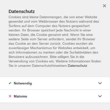
×
Datenschutz
Cookies sind kleine Datenmengen, die von einer Website
gesendet und vom Webbrowser des Nutzers während des
Surfens auf dem Computer des Nutzers gespeichert
Zum Hauptinhalt springen
werden. Ihr Browser speichert jede Nachricht in einer
kleinen Datei, die Cookie genannt wird. Wenn Sie eine
weitere Seite vom Server anfordern, sendet Ihr Browser
Der Kurs konnte nicht gefunden werden.
das Cookie an den Server zurück. Cookies wurden als
zuverlässiger Mechanismus für Websites entwickelt, um
sich Informationen zu merken oder die Surfaktivitäten des
Benutzers aufzuzeichnen. Bitte willigen Sie in die
Verwendung von Cookies ein. Weitere Informationen finden
Sie in unseren Datenschutzhinweisen.
Datenschutz
Kontakt
Notwendig
vhs Rheingau-Taunus e.V.
Matomo
Erich-Kästner-Str. 5
65232 Taunusstein