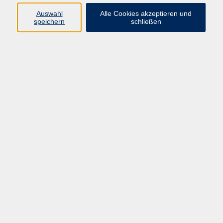
info@vhs-rtk.de
Auswahl
Alle Cookies akzeptieren und
Tel: 06128-92770
speichern
schließen
Kontoverbindung
Empfänger:
Volkshochschule Rheingau-Taunus e.V.
IBAN: DE53 5105 0015 0393 0204 23
BIC: NASSDE55XXX
Erreichbarkeit
Tag
Kursangebote
Integrationskurse