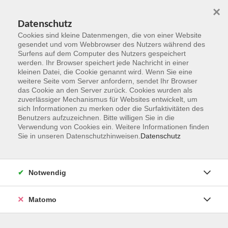
×
Datenschutz
Cookies sind kleine Datenmengen, die von einer Website
gesendet und vom Webbrowser des Nutzers während des
Surfens auf dem Computer des Nutzers gespeichert
Zum Hauptinhalt springen
werden. Ihr Browser speichert jede Nachricht in einer
kleinen Datei, die Cookie genannt wird. Wenn Sie eine
weitere Seite vom Server anfordern, sendet Ihr Browser
das Cookie an den Server zurück. Cookies wurden als
zuverlässiger Mechanismus für Websites entwickelt, um
sich Informationen zu merken oder die Surfaktivitäten des
Benutzers aufzuzeichnen. Bitte willigen Sie in die
Verwendung von Cookies ein. Weitere Informationen finden
Sie in unseren Datenschutzhinweisen.
Datenschutz
Sie sind hier:
Generation 50plus
Gedächtnistraining, Technik, Computer
Notwendig
Matomo
Schwedisch für Anfänger/innen I,1 [A1]
Schwedisch in Taunusstein