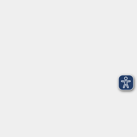
Tel: 06128-92770
Kontoverbindung
Empfänger:
Volkshochschule Rheingau-Taunus e.V.
IBAN: DE53 5105 0015 0393 0204 23
BIC: NASSDE55XXX
Erreichbarkeit
Tag
Kursangebote
Integrationskurse