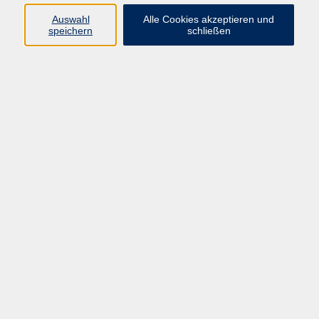
Hej och välkommen! In diesem Kurs lernen Sie die
Auswahl
Alle Cookies akzeptieren und
Grundlagen der schwedischen Sprache – ganz entspannt
speichern
schließen
und ohne Vorkenntnisse. Begrüßungen, einfache Gespräche
und erste Einblicke in die schwedische Kultur stehen auf
dem Programm. Gemeinsam starten wir Schritt für Schritt
in die Welt des Schwedischen – mit Spaß, Neugier und
einer Prise nordischem Flair!
86,00 €
Gebühr
In den Warenkorb
Kursnummer:
Z32080T
Start
Ende