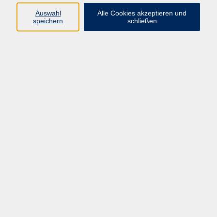
Für Anfänger ohne oder mit sehr geringen
Auswahl
Alle Cookies akzeptieren und
Vorkenntnissen
speichern
schließen
Italienisch lernen mit viel Spaß mit der Muttersprachlerin
Laura Latini.
Voraussetzungen
Dieci A1
Hueber Verlag
978-3190056477
Material
Dieci A1
Hueber Verlag
978-3-190056477