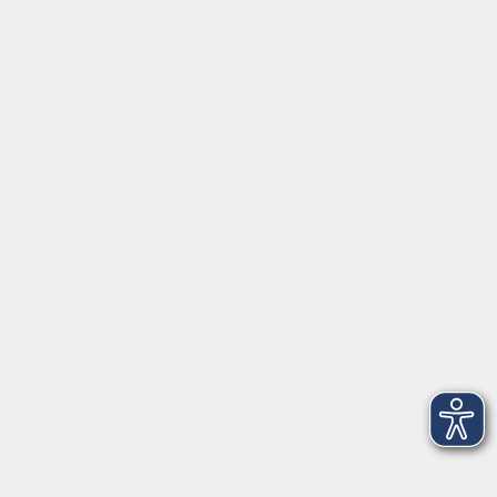
vhs Rheingau-Taunus e.V.
Erich-Kästner-Str. 5
65232 Taunusstein
info@vhs-rtk.de
Tel: 06128-92770
Kontoverbindung
Empfänger:
Volkshochschule Rheingau-Taunus e.V.
IBAN: DE53 5105 0015 0393 0204 23
BIC: NASSDE55XXX