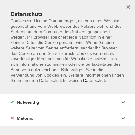
×
Datenschutz
Cookies sind kleine Datenmengen, die von einer Website
gesendet und vom Webbrowser des Nutzers während des
Surfens auf dem Computer des Nutzers gespeichert
Zum Hauptinhalt springen
werden. Ihr Browser speichert jede Nachricht in einer
kleinen Datei, die Cookie genannt wird. Wenn Sie eine
weitere Seite vom Server anfordern, sendet Ihr Browser
das Cookie an den Server zurück. Cookies wurden als
zuverlässiger Mechanismus für Websites entwickelt, um
sich Informationen zu merken oder die Surfaktivitäten des
Benutzers aufzuzeichnen. Bitte willigen Sie in die
Verwendung von Cookies ein. Weitere Informationen finden
Sie in unseren Datenschutzhinweisen.
Datenschutz
Sie sind hier:
Generation 50plus
Gedächtnistraining, Technik, Computer
Notwendig
Matomo
Italienisch mit Laura
Italienisch [A1] 1,1