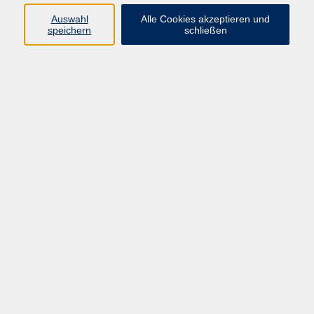
info@vhs-rtk.de
Auswahl
Alle Cookies akzeptieren und
Tel: 06128-92770
speichern
schließen
Kontoverbindung
Empfänger:
Volkshochschule Rheingau-Taunus e.V.
IBAN: DE53 5105 0015 0393 0204 23
BIC: NASSDE55XXX
Erreichbarkeit
Tag
Kursangebote
Integrationskurse