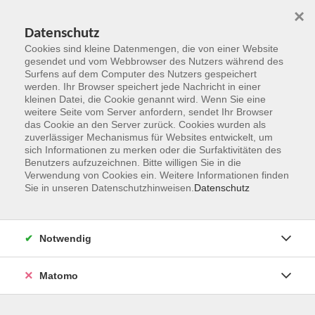
×
Datenschutz
Cookies sind kleine Datenmengen, die von einer Website
gesendet und vom Webbrowser des Nutzers während des
Surfens auf dem Computer des Nutzers gespeichert
Zum Hauptinhalt springen
werden. Ihr Browser speichert jede Nachricht in einer
kleinen Datei, die Cookie genannt wird. Wenn Sie eine
weitere Seite vom Server anfordern, sendet Ihr Browser
Der Kurs konnte nicht gefunden werden.
das Cookie an den Server zurück. Cookies wurden als
zuverlässiger Mechanismus für Websites entwickelt, um
sich Informationen zu merken oder die Surfaktivitäten des
Benutzers aufzuzeichnen. Bitte willigen Sie in die
Verwendung von Cookies ein. Weitere Informationen finden
Sie in unseren Datenschutzhinweisen.
Datenschutz
Kontakt
Notwendig
vhs Rheingau-Taunus e.V.
Matomo
Erich-Kästner-Str. 5
65232 Taunusstein