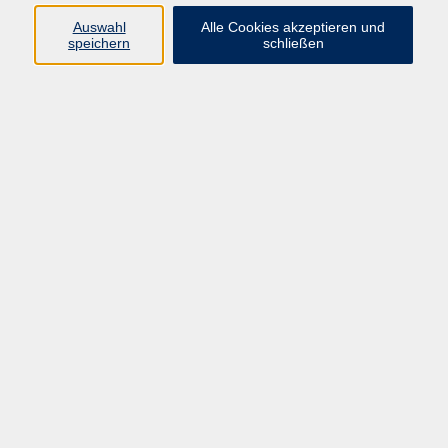
info@vhs-rtk.de
Auswahl
Alle Cookies akzeptieren und
Tel: 06128-92770
speichern
schließen
Kontoverbindung
Empfänger:
Volkshochschule Rheingau-Taunus e.V.
IBAN: DE53 5105 0015 0393 0204 23
BIC: NASSDE55XXX
Erreichbarkeit
Tag
Kursangebote
Integrationskurse