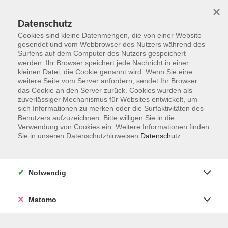
×
Datenschutz
Cookies sind kleine Datenmengen, die von einer Website
gesendet und vom Webbrowser des Nutzers während des
Surfens auf dem Computer des Nutzers gespeichert
Zum Hauptinhalt springen
werden. Ihr Browser speichert jede Nachricht in einer
kleinen Datei, die Cookie genannt wird. Wenn Sie eine
weitere Seite vom Server anfordern, sendet Ihr Browser
Der Kurs konnte nicht gefunden werden.
das Cookie an den Server zurück. Cookies wurden als
zuverlässiger Mechanismus für Websites entwickelt, um
sich Informationen zu merken oder die Surfaktivitäten des
Benutzers aufzuzeichnen. Bitte willigen Sie in die
Verwendung von Cookies ein. Weitere Informationen finden
Sie in unseren Datenschutzhinweisen.
Datenschutz
Kontakt
Notwendig
vhs Rheingau-Taunus e.V.
Matomo
Erich-Kästner-Str. 5
65232 Taunusstein