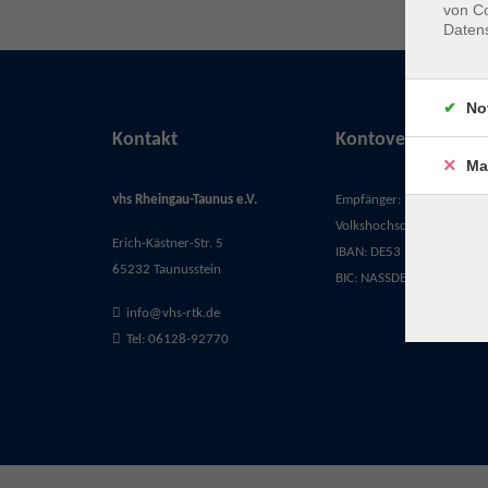
von Co
Daten
No
Kontakt
Kontoverbindung
Ma
vhs Rheingau-Taunus e.V.
Empfänger:
Volkshochschule Rheingau-
Erich-Kästner-Str. 5
IBAN: DE53 5105 0015 03
65232 Taunusstein
BIC: NASSDE55XXX
info@vhs-rtk.de
Tel: 06128-92770