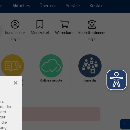
te
Aktuelles
Über uns
Service
Kontakt
Kund:innen-
Merkzettel
Warenkorb
Kursleiter:innen-
Login
Login
×
Grundbildung &
Onlineangebote
junge vhs
Schulabschlüsse
rs
ei, die
ndet
ger
 die
dung