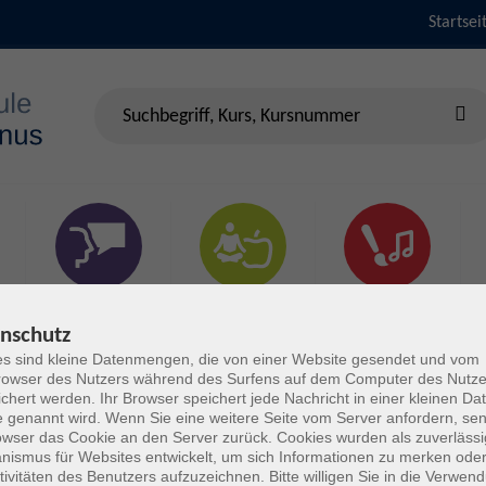
Startsei
Sprachen &
Gesundheit & Fitness
Kultur
Verständigung
nschutz
s sind kleine Datenmengen, die von einer Website gesendet und vom
owser des Nutzers während des Surfens auf dem Computer des Nutze
chert werden. Ihr Browser speichert jede Nachricht in einer kleinen Dat
 genannt wird. Wenn Sie eine weitere Seite vom Server anfordern, se
owser das Cookie an den Server zurück. Cookies wurden als zuverlässi
ismus für Websites entwickelt, um sich Informationen zu merken oder
tivitäten des Benutzers aufzuzeichnen. Bitte willigen Sie in die Verwen