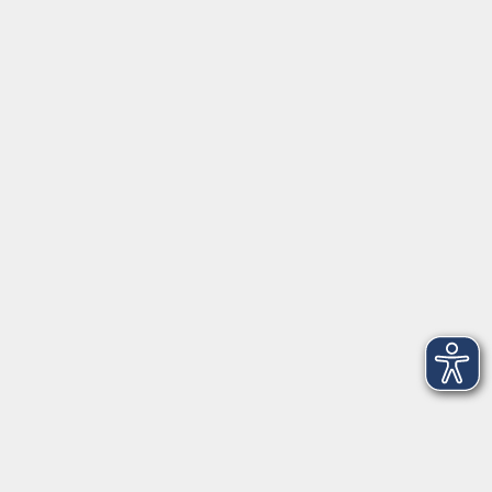
vhs Rheingau-Taunus e.V.
Erich-Kästner-Str. 5
65232 Taunusstein
info@vhs-rtk.de
Tel: 06128-92770
Kontoverbindung
Empfänger:
Volkshochschule Rheingau-Taunus e.V.
IBAN: DE53 5105 0015 0393 0204 23
BIC: NASSDE55XXX