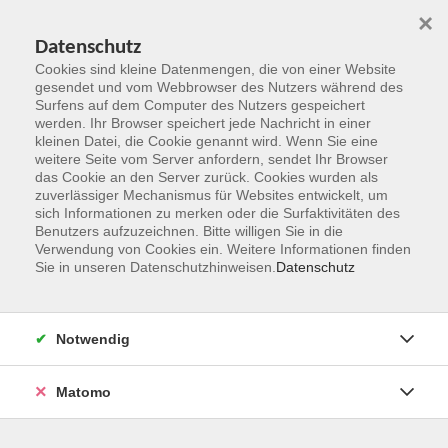
×
Datenschutz
Cookies sind kleine Datenmengen, die von einer Website
gesendet und vom Webbrowser des Nutzers während des
Surfens auf dem Computer des Nutzers gespeichert
Zum Hauptinhalt springen
werden. Ihr Browser speichert jede Nachricht in einer
kleinen Datei, die Cookie genannt wird. Wenn Sie eine
weitere Seite vom Server anfordern, sendet Ihr Browser
das Cookie an den Server zurück. Cookies wurden als
zuverlässiger Mechanismus für Websites entwickelt, um
sich Informationen zu merken oder die Surfaktivitäten des
Benutzers aufzuzeichnen. Bitte willigen Sie in die
Verwendung von Cookies ein. Weitere Informationen finden
Sie in unseren Datenschutzhinweisen.
Datenschutz
Sie sind hier:
Neues Kursangebot
Notwendig
Future Skills: Bildungsurlaub Grundlagen
Systemische Beratung 1
Matomo
Im Rahmen der regionalen Kooperation „Future Skills –