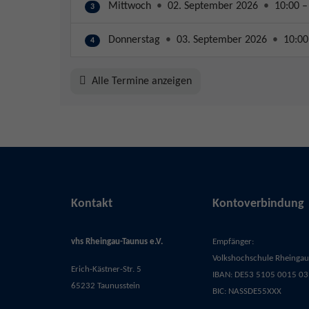
Mittwoch
•
02. September 2026
•
10:00 –
3
Donnerstag
•
03. September 2026
•
10:00
4
Alle Termine anzeigen
Kontakt
Kontoverbindung
vhs Rheingau-Taunus e.V.
Empfänger:
Volkshochschule Rheingau-
Erich-Kästner-Str. 5
IBAN: DE53 5105 0015 03
65232 Taunusstein
BIC: NASSDE55XXX