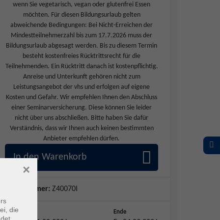
wenn Sie vegetarisch, vegan oder glutenfrei Essen
möchten. Für diesen Bildungsurlaub gelten
abweichende Bedingungen: Bei Nicht-Erreichen der
Mindestteilnehmerzahl bis zum 17.7.2026 muss der
Bildungsurlaub abgesagt werden. Bis zu diesem Termin
besteht kostenfreies Rücktrittsrecht für die
Teilnehmenden. Ein Rücktritt danach ist kostenpflichtig.
Anreise und Unterkunft gehören nicht zum
Leistungsangebot der vhs und erfolgen auf eigene
Kosten und Gefahr. Wir empfehlen Ihnen den Abschluss
einer Seminarversicherung. Diese können Sie leider
nicht über uns abschließen. Bitte haben Sie dafür
Verständnis, dass wir Ihnen auch keinen bestimmten
Anbieter empfehlen dürfen.
In den Warenkorb
×
Kursnummer:
Z40070I
rs
ei, die
Start
Ende
ndet