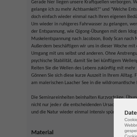
Gerade hier liegen unsere Kraftquellen verborgen. W
gelange ich zu mehr Achtsamkeit?" und "Welche Ents
doch einfach wieder einmal nach Ihren eigenen Bed
Um wieder in ruhigeres Fahrwasser zu gelangen, we
der Entspannung, wie Qigong-Übungen mit dem Idogo
Muskelentspannung nach Jacobson, Body Scan nach M
Außerdem beschäftigen wir uns in dieser Woche mit 
Umgang mit uns selbst und anderen. Ohne Anstrengu
psychische Stabilität, damit Sie bei künftigem Well
Reiten Sie die Wellen des Lebens zukünftig mit mehr F
Gönnen Sie sich diese kurze Auszeit in Ihrem Alltag. 
am malerischen Laacher See in die wildromantische L
Die Seminareinheiten beinhalten Kurzvorträge, Übu
nicht nur jede:r die entscheidenden Ursache-Wirku
Date
und die Natur wieder einmal intensiv spüren kann.
Cookie
Webbr
gespei
Material
Cookie