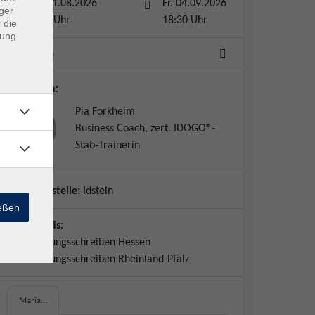
Mo. 31.08.2026
Fr. 04.09.2026
ger
10:00 Uhr
18:30 Uhr
 die
dung
5 Termine
Dozent*in:
Pia Forkheim
Business Coach, zert. IDOGO®-
Stab-Trainerin
Geschäftsstelle:
Idstein
ießen
Downloads:
Anerkennungsschreiben Hessen
Anerkennungsschreiben Rheinland-Pfalz
Maria…