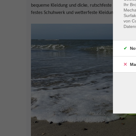
Ihr Br
bequeme Kleidung und dicke, rutschfeste Socken ode
Mechan
festes Schuhwerk und wetterfeste Kleidung für das Au
Surfak
von Co
Daten
No
Ma