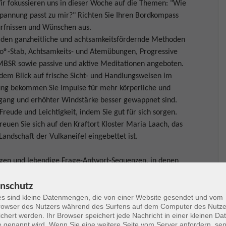
ir fokussieren uns in dieser Woche auf die Themen: "Wie
pannung passt zu mir?" Richten Sie Ihren Bordkompass
ürfnissen und Wünschen aus.
rden ganzheitliche und achtsamkeitsfördernde Methoden
®-Stab, Achtsamkeits- und Atemübungen, Progressive
BSR sowie passive und aktive Meditationen angeboten.
dem Blick auf frische Sicht- und Handlungsweisen im
ng bekommen Sie Impulse für mehr körperliche und
engang und erhöhter Windstärke besser gewappnet sind.
reude und Leichtigkeit, indem Sie gut für sich sorgen.
Freuen Sie sich auf den Kraftort Kloster Maria Laach, das
andschaft der Vulkaneifel eingebettet ist.
ngen und lebendige Frage-Antwort-Sequenzen, in denen
ng-Zusammenhänge erkennen, sondern auch sich selbst
nschutz
s sind kleine Datenmengen, die von einer Website gesendet und vom
owser des Nutzers während des Surfens auf dem Computer des Nutze
chert werden. Ihr Browser speichert jede Nachricht in einer kleinen Dat
 genannt wird. Wenn Sie eine weitere Seite vom Server anfordern, se