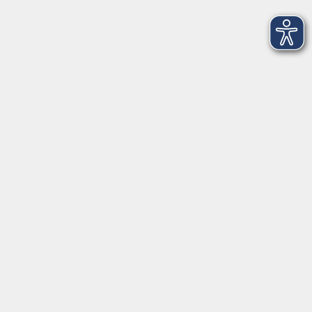
Kontoverbindung
Empfänger:
Volkshochschule Rheingau-Taunus e.V.
IBAN: DE53 5105 0015 0393 0204 23
BIC: NASSDE55XXX
Erreichbarkeit
Tag
Kursangebote
Integrationskurse
Montag
09:00 - 14:00
09:00 - 12:00
Dienstag
09:00 - 14:00
09:00 - 12:00
Mittwoch
09:00 - 16:00
09:00 - 12:00
Donnerstag
09:00 - 14:00
09:00 - 12:00
Freitag
09:00 - 12:00
09:00 - 12:00