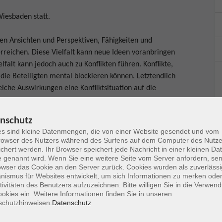
Wiesbaden statt.
en Ansichten und Perspektiven, Fähigkeiten und
reichen. Diese Vielfalt kann neue Ideen voranbringen
lfalt kann jedoch auch zu Konflikten führen. Konflikte,
die Beteiligten mental blockieren können. Letztendlich
lche Auswirkungen eine Konfliktsituation auf die
en auf den Grund und widmet sich u.a. folgenden
nschutz
s sind kleine Datenmengen, die von einer Website gesendet und vom
owser des Nutzers während des Surfens auf dem Computer des Nutze
it Konfliktsituationen
chert werden. Ihr Browser speichert jede Nachricht in einer kleinen Dat
 genannt wird. Wenn Sie eine weitere Seite vom Server anfordern, se
(Teamdynamiken)
owser das Cookie an den Server zurück. Cookies wurden als zuverlässi
ationsstufen nach Glasl
ismus für Websites entwickelt, um sich Informationen zu merken oder
ühren (Gewaltfreie Kommunikation, Harvard-Konzept und
tivitäten des Benutzers aufzuzeichnen. Bitte willigen Sie in die Verwen
okies ein. Weitere Informationen finden Sie in unseren
schutzhinweisen.
Datenschutz
eam