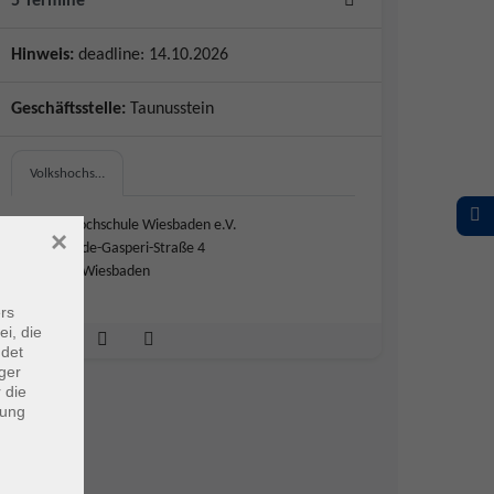
5 Termine
Hinweis:
deadline: 14.10.2026
Geschäftsstelle:
Taunusstein
Volkshochs…
Volkshochschule Wiesbaden e.V.
×
Alcide-de-Gasperi-Straße 4
65297 Wiesbaden
rs
ei, die
ndet
ger
 die
dung