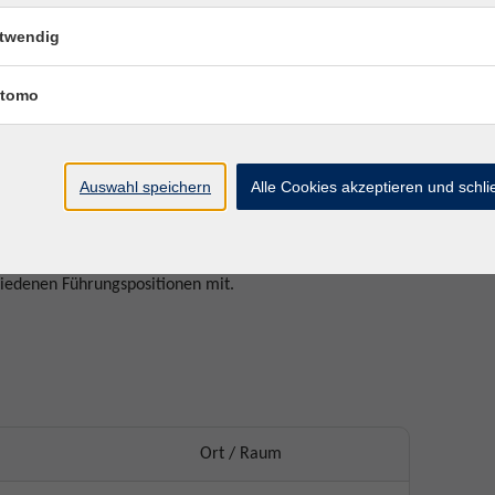
igene Zustandsmanagement
twendig
nnen die Teilnehmenden ihre Konfliktkompetenz stärken.
tomo
n zu aktuellen Themen aus der Lebens- und Arbeitswelt
strukturiertes, professionelles „Toolkit“, das den
.
Auswahl speichern
Alle Cookies akzeptieren und schl
d Organisationen auf ihrem individuellen Weg in
wissenschaftlerin und Psychologin, zertifizierte
ben ihrer umfassenden Fachkompetenz bringt Stephanie
hiedenen Führungspositionen mit.
Ort / Raum