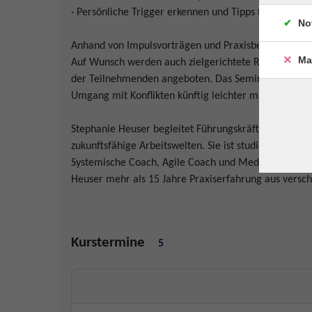
· Persönliche Trigger erkennen und Tipps für das e
No
Anhand von Impulsvorträgen und Praxisbeispielen kö
Ma
Auf Wunsch werden auch zielgerichtete Rollenspiele
der Teilnehmenden angeboten. Das Seminar bietet ein 
Umgang mit Konflikten künftig leichter machen kann
Stephanie Heuser begleitet Führungskräfte, Teams un
zukunftsfähige Arbeitswelten. Sie ist studierte Sprach
Systemische Coach, Agile Coach und Mediatorin. Ne
Heuser mehr als 15 Jahre Praxiserfahrung aus versc
Kurstermine
5