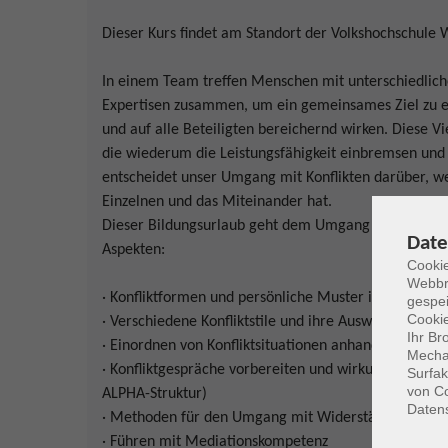
Dieser Kurs findet am Standort der Volkshochschule 
In einem Team treffen Menschen mit unterschiedlich
Expertisen zusammen, um ein gemeinsames Ziel zu er
und auf alle Beteiligten bereichernd wirken. Diese Vie
die wiederum die Leistungsfähigkeit einbremsen und 
entscheidet unser Umgang mit Konflikten darüber, we
Einzelnen und das Miteinander hat.
Dieser Bildungsurlaub geht dem Umgang mit Konflikt
Date
Aspekten:
Cookie
Webbr
· Konfliktformen und persönliche Muster im Umgang m
gespei
Cookie
· Verschiedene Konfliktstile und ihre Auswirkungen 
Ihr Br
· Einordnen von Konfliktsituationen anhand der Eskal
Mechan
· Konfliktgespräche vorbereiten und wirkungsvoll f
Surfak
von Co
ALPHA-Struktur)
Daten
· Methoden für den Umgang mit Widerständen im T
· Führen mit Mediationskompetenz