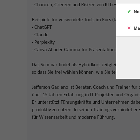
· Chancen, Grenzen und Risiken von KI besser einschä
No
Beispiele für verwendete Tools im Kurs (kostenfreie 
· ChatGPT
Ma
· Claude
· Perplexity
· Canva AI oder Gamma für Präsentationen und Visua
Das Seminar findet als Hybridkurs zeitgleich vor Ort 
so dass Sie frei wählen können, wie Sie teilnehmen 
Jefferson Gadiano ist Berater, Coach und Trainer für 
über 15 Jahren Erfahrung in IT-Projekten und Organi
Er unterstützt Führungskräfte und Unternehmen dabei,
produktiv zu nutzen. In seinen Trainings verbindet e
für Wissensarbeit und moderne Führung.