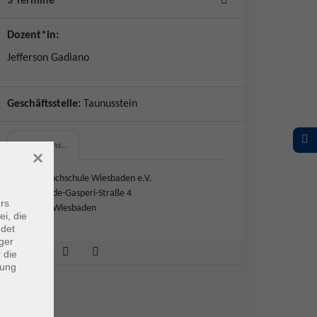
3 Termine
Dozent*in:
Jefferson Gadiano
Geschäftsstelle:
Taunusstein
Volkshochs…
×
Volkshochschule Wiesbaden e.V.
Alcide-de-Gasperi-Straße 4
rs
65297 Wiesbaden
ei, die
ndet
ger
 die
dung