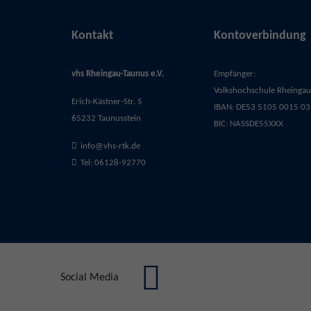
Kontakt
Kontoverbindung
vhs Rheingau-Taunus e.V.
Empfänger:
Volkshochschule Rheingau-
Erich-Kästner-Str. 5
IBAN: DE53 5105 0015 03
65232 Taunusstein
BIC: NASSDE55XXX
info@vhs-rtk.de
Tel: 06128-92770
Social Media