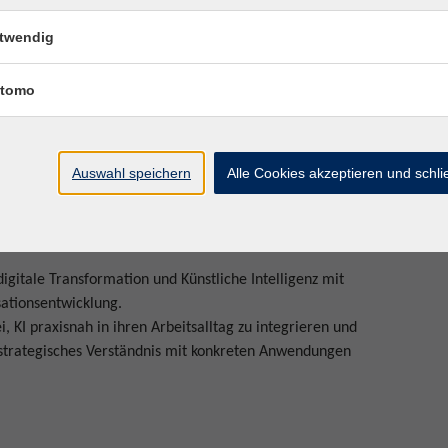
tzen
twendig
Basisversionen sind ausreichend):
tomo
lisierung
Auswahl speichern
Alle Cookies akzeptieren und schl
in der vhs Wiesbaden und online in der vhs.cloud statt,
möchten.
digitale Transformation und Künstliche Intelligenz mit
sationsentwicklung.
 KI praxisnah in ihren Arbeitsalltag zu integrieren und
r strategisches Verständnis mit konkreten Anwendungen