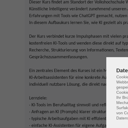
Dieser Kurs findet am Standort der Volkshochschule W
Künstliche Intelligenz verändert zunehmend unseren 
Erfahrungen mit Tools wie ChatGPT gemacht, nutzen d
In diesem Aufbaukurs lernen Sie, wie KI gezielt als p
Der Kurs verbindet kurze Impulsphasen mit vielen p
kostenfreien KI-Tools und wenden diese direkt auf ty
Recherche, Strukturierung von Informationen, Texte
Gesprächszusammenfassungen.
Date
Ein zentrales Element des Kurses ist ein Mini‑Projek
Cookie
KI‑Arbeitsassistenten für eine konkrete Aufgabe aus 
Webbr
individuell nutzbare Lösung, die direkt nach dem Ku
gespei
Cookie
Ihr Br
Lernziele:
Mechan
· KI-Tools im Berufsalltag sinnvoll und reflektiert ein
Surfak
· Anfragen an KI (Prompts) klarer strukturieren
von Co
Daten
· typische Arbeitsaufgaben mit KI effizienter bearbei
· einfache KI-Assistenten für eigene Aufgaben entwic