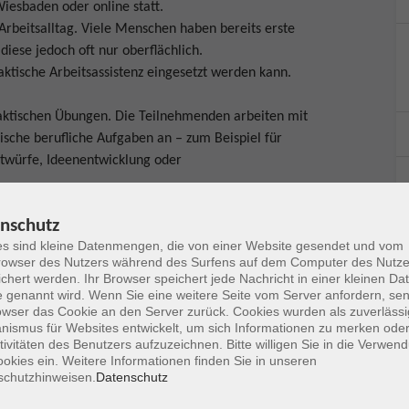
iesbaden oder online statt.
Arbeitsalltag. Viele Menschen haben bereits erste
iese jedoch oft nur oberflächlich.
raktische Arbeitsassistenz eingesetzt werden kann.
raktischen Übungen. Die Teilnehmenden arbeiten mit
pische berufliche Aufgaben an – zum Beispiel für
ntwürfe, Ideenentwicklung oder
nschutz
t: Jede teilnehmende Person entwickelt einen kleinen
s sind kleine Datenmengen, die von einer Website gesendet und vom
dem eigenen Arbeitsalltag. Dadurch entsteht eine
owser des Nutzers während des Surfens auf dem Computer des Nutze
rs weiterverwendet werden kann.
chert werden. Ihr Browser speichert jede Nachricht in einer kleinen Dat
 genannt wird. Wenn Sie eine weitere Seite vom Server anfordern, se
owser das Cookie an den Server zurück. Cookies wurden als zuverlässi
ismus für Websites entwickelt, um sich Informationen zu merken oder
setzen
tivitäten des Benutzers aufzuzeichnen. Bitte willigen Sie in die Verwen
okies ein. Weitere Informationen finden Sie in unseren
schutzhinweisen.
Datenschutz
ten
keln