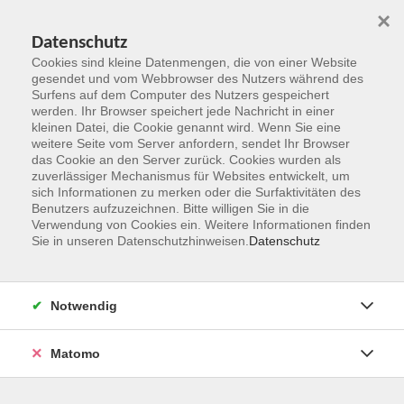
×
Datenschutz
Cookies sind kleine Datenmengen, die von einer Website
gesendet und vom Webbrowser des Nutzers während des
Surfens auf dem Computer des Nutzers gespeichert
Zum Hauptinhalt springen
werden. Ihr Browser speichert jede Nachricht in einer
kleinen Datei, die Cookie genannt wird. Wenn Sie eine
weitere Seite vom Server anfordern, sendet Ihr Browser
Der Kurs konnte nicht gefunden werden.
das Cookie an den Server zurück. Cookies wurden als
zuverlässiger Mechanismus für Websites entwickelt, um
sich Informationen zu merken oder die Surfaktivitäten des
Benutzers aufzuzeichnen. Bitte willigen Sie in die
Verwendung von Cookies ein. Weitere Informationen finden
Sie in unseren Datenschutzhinweisen.
Datenschutz
Kontakt
Notwendig
vhs Rheingau-Taunus e.V.
Matomo
Erich-Kästner-Str. 5
65232 Taunusstein