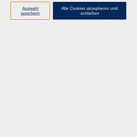
info@vhs-rtk.de
Auswahl
Alle Cookies akzeptieren und
Tel: 06128-92770
speichern
schließen
Kontoverbindung
Empfänger:
Volkshochschule Rheingau-Taunus e.V.
IBAN: DE53 5105 0015 0393 0204 23
BIC: NASSDE55XXX
Erreichbarkeit
Tag
Kursangebote
Integrationskurse