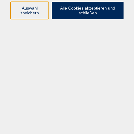
info@vhs-rtk.de
Auswahl
Alle Cookies akzeptieren und
Tel: 06128-92770
speichern
schließen
Kontoverbindung
Empfänger:
Volkshochschule Rheingau-Taunus e.V.
IBAN: DE53 5105 0015 0393 0204 23
BIC: NASSDE55XXX
Erreichbarkeit
Tag
Kursangebote
Integrationskurse