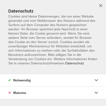
×
Datenschutz
Cookies sind kleine Datenmengen, die von einer Website
gesendet und vom Webbrowser des Nutzers während des
Surfens auf dem Computer des Nutzers gespeichert
Zum Hauptinhalt springen
werden. Ihr Browser speichert jede Nachricht in einer
kleinen Datei, die Cookie genannt wird. Wenn Sie eine
weitere Seite vom Server anfordern, sendet Ihr Browser
Der Kurs konnte nicht gefunden werden.
das Cookie an den Server zurück. Cookies wurden als
zuverlässiger Mechanismus für Websites entwickelt, um
sich Informationen zu merken oder die Surfaktivitäten des
Benutzers aufzuzeichnen. Bitte willigen Sie in die
Verwendung von Cookies ein. Weitere Informationen finden
Sie in unseren Datenschutzhinweisen.
Datenschutz
Kontakt
Notwendig
vhs Rheingau-Taunus e.V.
Matomo
Erich-Kästner-Str. 5
65232 Taunusstein