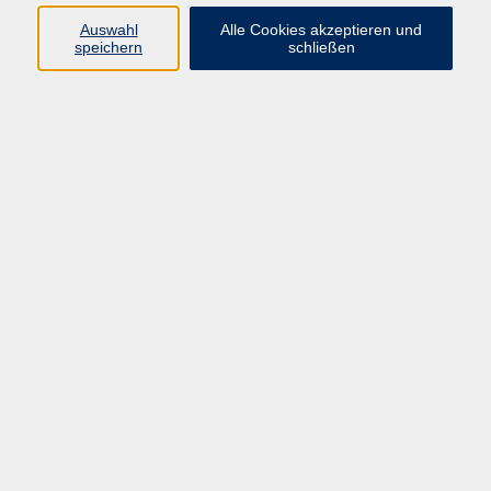
info@vhs-rtk.de
Auswahl
Alle Cookies akzeptieren und
Tel: 06128-92770
speichern
schließen
Kontoverbindung
Empfänger:
Volkshochschule Rheingau-Taunus e.V.
IBAN: DE53 5105 0015 0393 0204 23
BIC: NASSDE55XXX
Erreichbarkeit
Tag
Kursangebote
Integrationskurse