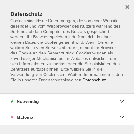
×
Datenschutz
Cookies sind kleine Datenmengen, die von einer Website
gesendet und vom Webbrowser des Nutzers während des
Surfens auf dem Computer des Nutzers gespeichert
Zum Hauptinhalt springen
werden. Ihr Browser speichert jede Nachricht in einer
kleinen Datei, die Cookie genannt wird. Wenn Sie eine
weitere Seite vom Server anfordern, sendet Ihr Browser
Der Kurs konnte nicht gefunden werden.
das Cookie an den Server zurück. Cookies wurden als
zuverlässiger Mechanismus für Websites entwickelt, um
sich Informationen zu merken oder die Surfaktivitäten des
Benutzers aufzuzeichnen. Bitte willigen Sie in die
Verwendung von Cookies ein. Weitere Informationen finden
Sie in unseren Datenschutzhinweisen.
Datenschutz
Kontakt
Notwendig
vhs Rheingau-Taunus e.V.
Matomo
Erich-Kästner-Str. 5
65232 Taunusstein