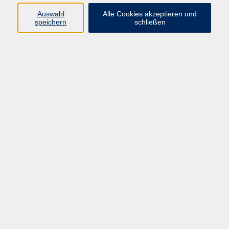
info@vhs-rtk.de
Auswahl
Alle Cookies akzeptieren und
Tel: 06128-92770
speichern
schließen
Kontoverbindung
Empfänger:
Volkshochschule Rheingau-Taunus e.V.
IBAN: DE53 5105 0015 0393 0204 23
BIC: NASSDE55XXX
Erreichbarkeit
Tag
Kursangebote
Integrationskurse