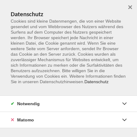
×
Datenschutz
Cookies sind kleine Datenmengen, die von einer Website
gesendet und vom Webbrowser des Nutzers während des
Surfens auf dem Computer des Nutzers gespeichert
Zum Hauptinhalt springen
werden. Ihr Browser speichert jede Nachricht in einer
kleinen Datei, die Cookie genannt wird. Wenn Sie eine
weitere Seite vom Server anfordern, sendet Ihr Browser
Der Kurs konnte nicht gefunden werden.
das Cookie an den Server zurück. Cookies wurden als
zuverlässiger Mechanismus für Websites entwickelt, um
sich Informationen zu merken oder die Surfaktivitäten des
Benutzers aufzuzeichnen. Bitte willigen Sie in die
Verwendung von Cookies ein. Weitere Informationen finden
Sie in unseren Datenschutzhinweisen.
Datenschutz
Kontakt
Notwendig
vhs Rheingau-Taunus e.V.
Matomo
Erich-Kästner-Str. 5
65232 Taunusstein