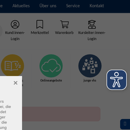
te
Aktuelles
Über uns
Service
Kontakt
Kund:innen-
Merkzettel
Warenkorb
Kursleiter:innen-
Login
Login
×
Grundbildung &
Onlineangebote
junge vhs
Schulabschlüsse
rs
ei, die
ndet
ger
 die
dung