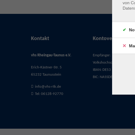
von Co
Daten
No
Kontakt
Kontoverbindung
Ma
vhs Rheingau-Taunus e.V.
Empfänger:
Volkshochschule Rheingau-
Erich-Kästner-Str. 5
IBAN: DE53 5105 0015 03
65232 Taunusstein
BIC: NASSDE55XXX
info@vhs-rtk.de
Tel: 06128-92770