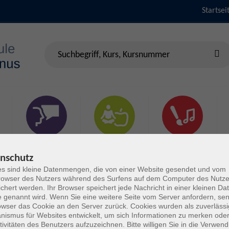
Startsei
Sprachen &
Gesundheit & Fitness
Kultur
Verständigung
nschutz
s sind kleine Datenmengen, die von einer Website gesendet und vom
owser des Nutzers während des Surfens auf dem Computer des Nutze
chert werden. Ihr Browser speichert jede Nachricht in einer kleinen Dat
 genannt wird. Wenn Sie eine weitere Seite vom Server anfordern, se
owser das Cookie an den Server zurück. Cookies wurden als zuverlässi
ismus für Websites entwickelt, um sich Informationen zu merken oder
tivitäten des Benutzers aufzuzeichnen. Bitte willigen Sie in die Verwen