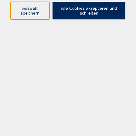
info@vhs-rtk.de
Auswahl
Alle Cookies akzeptieren und
Tel: 06128-92770
speichern
schließen
Kontoverbindung
Empfänger:
Volkshochschule Rheingau-Taunus e.V.
IBAN: DE53 5105 0015 0393 0204 23
BIC: NASSDE55XXX
Erreichbarkeit
Tag
Kursangebote
Integrationskurse