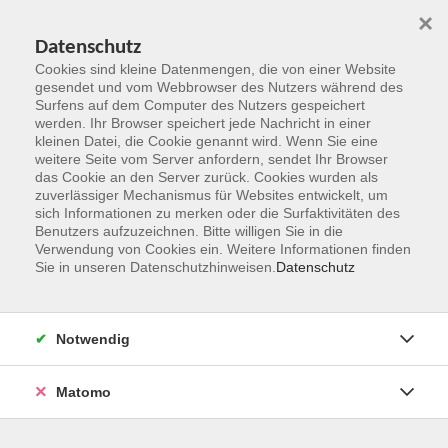
×
Datenschutz
Cookies sind kleine Datenmengen, die von einer Website
gesendet und vom Webbrowser des Nutzers während des
Surfens auf dem Computer des Nutzers gespeichert
Zum Hauptinhalt springen
werden. Ihr Browser speichert jede Nachricht in einer
kleinen Datei, die Cookie genannt wird. Wenn Sie eine
weitere Seite vom Server anfordern, sendet Ihr Browser
Der Kurs konnte nicht gefunden werden.
das Cookie an den Server zurück. Cookies wurden als
zuverlässiger Mechanismus für Websites entwickelt, um
sich Informationen zu merken oder die Surfaktivitäten des
Benutzers aufzuzeichnen. Bitte willigen Sie in die
Verwendung von Cookies ein. Weitere Informationen finden
Sie in unseren Datenschutzhinweisen.
Datenschutz
Kontakt
Notwendig
vhs Rheingau-Taunus e.V.
Matomo
Erich-Kästner-Str. 5
65232 Taunusstein