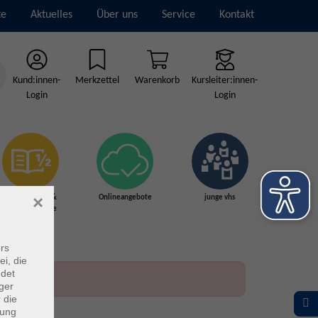
te
Aktuelles
Über uns
Service
Kontakt
Kund:innen-
Merkzettel
Warenkorb
Kursleiter:innen-
Login
Login
×
Grundbildung &
Onlineangebote
junge vhs
Schulabschlüsse
rs
ei, die
ndet
ger
 die
dung