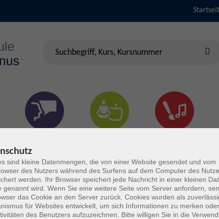
Startsei
Sprachen &
Gesundheit & Fitness
Kultur
Verständigung
nschutz
s sind kleine Datenmengen, die von einer Website gesendet und vom
owser des Nutzers während des Surfens auf dem Computer des Nutze
chert werden. Ihr Browser speichert jede Nachricht in einer kleinen Dat
 genannt wird. Wenn Sie eine weitere Seite vom Server anfordern, se
owser das Cookie an den Server zurück. Cookies wurden als zuverlässi
ismus für Websites entwickelt, um sich Informationen zu merken oder
tivitäten des Benutzers aufzuzeichnen. Bitte willigen Sie in die Verwen