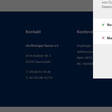
von Co
Daten
No
Kontakt
Kontoverbindung
Ma
vhs Rheingau-Taunus e.V.
Empfänger:
Volkshochschule Rheingau-
Erich-Kästner-Str. 5
IBAN: DE53 5105 0015 03
65232 Taunusstein
BIC: NASSDE55XXX
info@vhs-rtk.de
Tel: 06128-92770