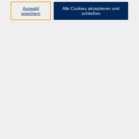
info@vhs-rtk.de
Auswahl
Alle Cookies akzeptieren und
Tel: 06128-92770
speichern
schließen
Kontoverbindung
Empfänger:
Volkshochschule Rheingau-Taunus e.V.
IBAN: DE53 5105 0015 0393 0204 23
BIC: NASSDE55XXX
Erreichbarkeit
Tag
Kursangebote
Integrationskurse