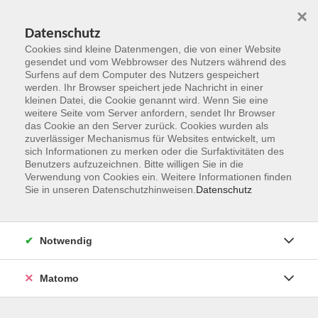
×
Datenschutz
Cookies sind kleine Datenmengen, die von einer Website
gesendet und vom Webbrowser des Nutzers während des
Surfens auf dem Computer des Nutzers gespeichert
Zum Hauptinhalt springen
werden. Ihr Browser speichert jede Nachricht in einer
kleinen Datei, die Cookie genannt wird. Wenn Sie eine
weitere Seite vom Server anfordern, sendet Ihr Browser
Der Kurs konnte nicht gefunden werden.
das Cookie an den Server zurück. Cookies wurden als
zuverlässiger Mechanismus für Websites entwickelt, um
sich Informationen zu merken oder die Surfaktivitäten des
Benutzers aufzuzeichnen. Bitte willigen Sie in die
Verwendung von Cookies ein. Weitere Informationen finden
Sie in unseren Datenschutzhinweisen.
Datenschutz
Kontakt
Notwendig
vhs Rheingau-Taunus e.V.
Matomo
Erich-Kästner-Str. 5
65232 Taunusstein