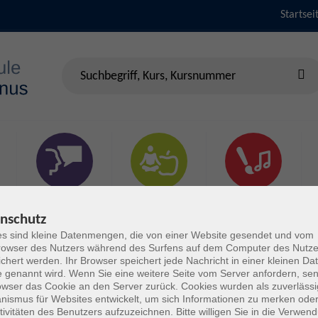
Startsei
Sprachen &
Gesundheit & Fitness
Kultur
Verständigung
nschutz
s sind kleine Datenmengen, die von einer Website gesendet und vom
owser des Nutzers während des Surfens auf dem Computer des Nutze
chert werden. Ihr Browser speichert jede Nachricht in einer kleinen Dat
 genannt wird. Wenn Sie eine weitere Seite vom Server anfordern, se
owser das Cookie an den Server zurück. Cookies wurden als zuverlässi
ismus für Websites entwickelt, um sich Informationen zu merken oder
tivitäten des Benutzers aufzuzeichnen. Bitte willigen Sie in die Verwen