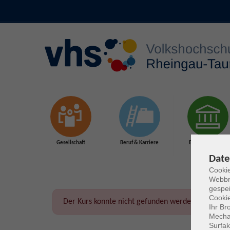
Zum Hauptinhalt springen
Gesellschaft
Beruf & Karriere
Bildungsurlaube
Date
Cookie
Webbr
gespei
Cookie
Der Kurs konnte nicht gefunden werden.
Ihr Br
Mechan
Surfak