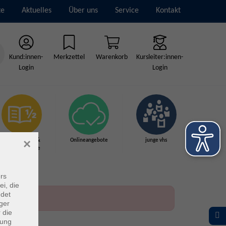
te
Aktuelles
Über uns
Service
Kontakt
Kund:innen-
Merkzettel
Warenkorb
Kursleiter:innen-
Login
Login
×
Grundbildung &
Onlineangebote
junge vhs
Schulabschlüsse
rs
ei, die
ndet
ger
 die
dung