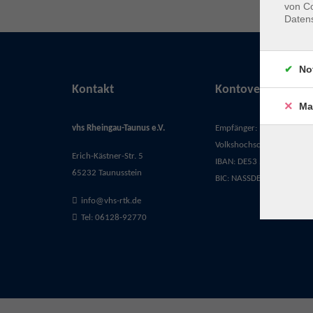
von Co
Daten
No
Kontakt
Kontoverbindung
Ma
vhs Rheingau-Taunus e.V.
Empfänger:
Volkshochschule Rheingau-
Erich-Kästner-Str. 5
IBAN: DE53 5105 0015 03
65232 Taunusstein
BIC: NASSDE55XXX
info@vhs-rtk.de
Tel: 06128-92770