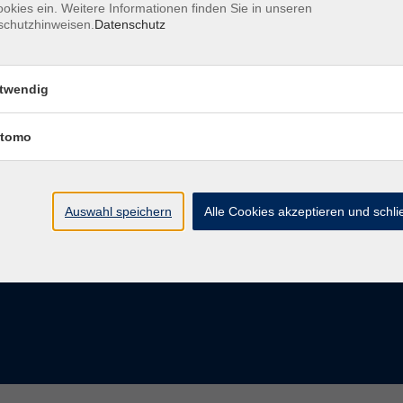
okies ein. Weitere Informationen finden Sie in unseren
schutzhinweisen.
Datenschutz
twendig
Erreichbarkeit
tomo
Tag
Kursangebote
Integrationskurse
Taunus e.V.
Montag
09:00 - 14:00
09:00 - 12:00
93 0204 23
Dienstag
09:00 - 14:00
09:00 - 12:00
Auswahl speichern
Alle Cookies akzeptieren und schl
Mittwoch
09:00 - 16:00
09:00 - 12:00
Donnerstag
09:00 - 14:00
09:00 - 12:00
Freitag
09:00 - 12:00
09:00 - 12:00