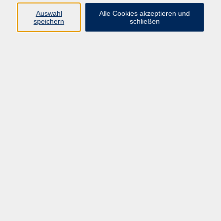
Auswahl
Alle Cookies akzeptieren und
speichern
schließen
zurück zur Übersicht
Kontakt
vhs Rheingau-Taunus e.V.
Erich-Kästner-Str. 5
65232 Taunusstein
info@vhs-rtk.de
Tel: 06128-92770