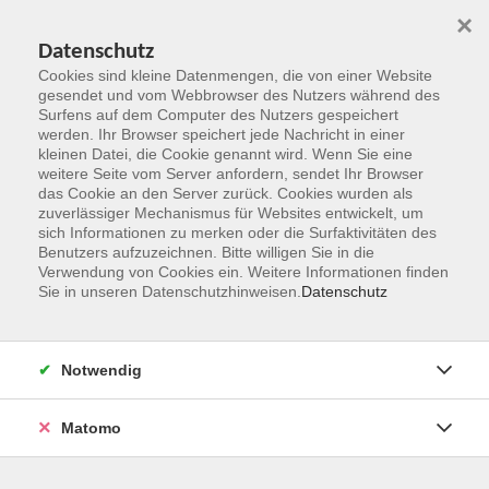
×
Datenschutz
Cookies sind kleine Datenmengen, die von einer Website
gesendet und vom Webbrowser des Nutzers während des
Surfens auf dem Computer des Nutzers gespeichert
Zum Hauptinhalt springen
werden. Ihr Browser speichert jede Nachricht in einer
kleinen Datei, die Cookie genannt wird. Wenn Sie eine
Kursleitungen
weitere Seite vom Server anfordern, sendet Ihr Browser
das Cookie an den Server zurück. Cookies wurden als
zuverlässiger Mechanismus für Websites entwickelt, um
Sie sind hier:
sich Informationen zu merken oder die Surfaktivitäten des
Übersicht Kursleitungen
Benutzers aufzuzeichnen. Bitte willigen Sie in die
Verwendung von Cookies ein. Weitere Informationen finden
Sie in unseren Datenschutzhinweisen.
Datenschutz
Panagos, Georg
Notwendig
ChatGPT & Co. einfach erklärt - Ein Blick in die
Zukunft des Alltages
Matomo
Mo. 26.10.2026 19:00
Idstein