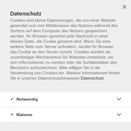
×
Datenschutz
Cookies sind kleine Datenmengen, die von einer Website
gesendet und vom Webbrowser des Nutzers während des
Surfens auf dem Computer des Nutzers gespeichert
Zum Hauptinhalt springen
werden. Ihr Browser speichert jede Nachricht in einer
kleinen Datei, die Cookie genannt wird. Wenn Sie eine
Kursleitungen
weitere Seite vom Server anfordern, sendet Ihr Browser
das Cookie an den Server zurück. Cookies wurden als
zuverlässiger Mechanismus für Websites entwickelt, um
Sie sind hier:
sich Informationen zu merken oder die Surfaktivitäten des
Übersicht Kursleitungen
Benutzers aufzuzeichnen. Bitte willigen Sie in die
Verwendung von Cookies ein. Weitere Informationen finden
Sie in unseren Datenschutzhinweisen.
Datenschutz
Müller, Ulrike
Lehrerin für Französisch und
Notwendig
Russisch, Yoga-Übungsleiterin
Matomo
Schnupperstunde: Yoga für den Rücken