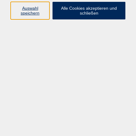
Mo. 07.09.2026 19:30
Auswahl
Alle Cookies akzeptieren und
Eltville
speichern
schließen
Yoga für den Rücken
Mo. 14.09.2026 19:30
Eltville
zurück zur Übersicht
Kontakt