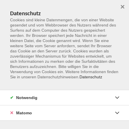
×
Datenschutz
Cookies sind kleine Datenmengen, die von einer Website
gesendet und vom Webbrowser des Nutzers während des
Surfens auf dem Computer des Nutzers gespeichert
Zum Hauptinhalt springen
werden. Ihr Browser speichert jede Nachricht in einer
kleinen Datei, die Cookie genannt wird. Wenn Sie eine
weitere Seite vom Server anfordern, sendet Ihr Browser
das Cookie an den Server zurück. Cookies wurden als
zuverlässiger Mechanismus für Websites entwickelt, um
sich Informationen zu merken oder die Surfaktivitäten des
Benutzers aufzuzeichnen. Bitte willigen Sie in die
Verwendung von Cookies ein. Weitere Informationen finden
Sie in unseren Datenschutzhinweisen.
Datenschutz
Sie sind hier:
Sprachen und Verständigung
Englisch
Notwendig
Let's talk about it
English [B2]
Matomo
Would you like to refresh and extend your English