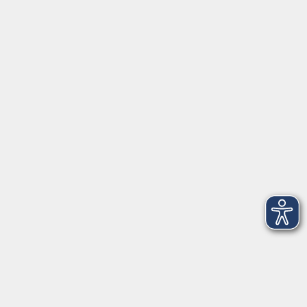
info@vhs-rtk.de
Tel: 06128-92770
Kontoverbindung
Empfänger:
Volkshochschule Rheingau-Taunus e.V.
IBAN: DE53 5105 0015 0393 0204 23
BIC: NASSDE55XXX
Erreichbarkeit