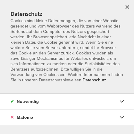
×
Datenschutz
Cookies sind kleine Datenmengen, die von einer Website
gesendet und vom Webbrowser des Nutzers während des
Surfens auf dem Computer des Nutzers gespeichert
Zum Hauptinhalt springen
werden. Ihr Browser speichert jede Nachricht in einer
kleinen Datei, die Cookie genannt wird. Wenn Sie eine
weitere Seite vom Server anfordern, sendet Ihr Browser
das Cookie an den Server zurück. Cookies wurden als
zuverlässiger Mechanismus für Websites entwickelt, um
sich Informationen zu merken oder die Surfaktivitäten des
Benutzers aufzuzeichnen. Bitte willigen Sie in die
Verwendung von Cookies ein. Weitere Informationen finden
Sie in unseren Datenschutzhinweisen.
Datenschutz
Sie sind hier:
Kultur und Gestalten
Malen, Zeichnen
Notwendig
Malkurs: Von der Skizze zum Bild
Matomo
Vormittagskurs für Einsteiger:innen und Geübte
Wie entsteht ein Bild? In diesem Kurs werden die