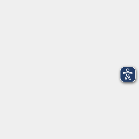
Kontoverbindung
Empfänger:
Volkshochschule Rheingau-Taunus e.V.
IBAN: DE53 5105 0015 0393 0204 23
BIC: NASSDE55XXX
Erreichbarkeit
Tag
Kursangebote
Integrationskurse
Montag
09:00 - 14:00
09:00 - 12:00
Dienstag
09:00 - 14:00
09:00 - 12:00