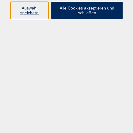
Grundbegriffe des Sehens, Skizzierens und Malens erlernt.
Auswahl
Alle Cookies akzeptieren und
Wichtige Prinzipien wie Komposition, Farbgebung und
speichern
schließen
Kontraste werden erarbeitet. Der eigene Stil in Aquarell,
Pastell, Acryl soll erhalten bleiben und gefördert werden.
Themen werden am Anfang des Kurses besprochen.
Material
Malutensilien.
136,50 €
Gebühr
Kursnummer:
Z50072I
Start
Ende