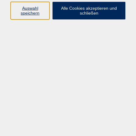
info@vhs-rtk.de
Auswahl
Alle Cookies akzeptieren und
Tel: 06128-92770
speichern
schließen
Kontoverbindung
Empfänger:
Volkshochschule Rheingau-Taunus e.V.
IBAN: DE53 5105 0015 0393 0204 23
BIC: NASSDE55XXX
Erreichbarkeit
Tag
Kursangebote
Integrationskurse