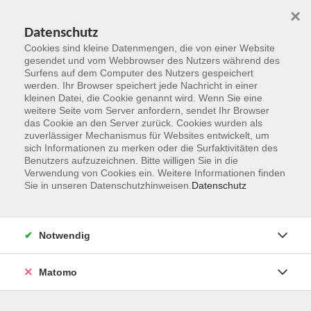
×
Datenschutz
Cookies sind kleine Datenmengen, die von einer Website
gesendet und vom Webbrowser des Nutzers während des
Surfens auf dem Computer des Nutzers gespeichert
Zum Hauptinhalt springen
werden. Ihr Browser speichert jede Nachricht in einer
kleinen Datei, die Cookie genannt wird. Wenn Sie eine
weitere Seite vom Server anfordern, sendet Ihr Browser
Der Kurs konnte nicht gefunden werden.
das Cookie an den Server zurück. Cookies wurden als
zuverlässiger Mechanismus für Websites entwickelt, um
sich Informationen zu merken oder die Surfaktivitäten des
Benutzers aufzuzeichnen. Bitte willigen Sie in die
Verwendung von Cookies ein. Weitere Informationen finden
Sie in unseren Datenschutzhinweisen.
Datenschutz
Kontakt
Notwendig
vhs Rheingau-Taunus e.V.
Matomo
Erich-Kästner-Str. 5
65232 Taunusstein