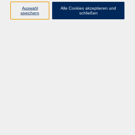
info@vhs-rtk.de
Auswahl
Alle Cookies akzeptieren und
Tel: 06128-92770
speichern
schließen
Kontoverbindung
Empfänger:
Volkshochschule Rheingau-Taunus e.V.
IBAN: DE53 5105 0015 0393 0204 23
BIC: NASSDE55XXX
Erreichbarkeit
Tag
Kursangebote
Integrationskurse