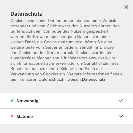
×
Datenschutz
Cookies sind kleine Datenmengen, die von einer Website
gesendet und vom Webbrowser des Nutzers während des
Surfens auf dem Computer des Nutzers gespeichert
Zum Hauptinhalt springen
werden. Ihr Browser speichert jede Nachricht in einer
kleinen Datei, die Cookie genannt wird. Wenn Sie eine
weitere Seite vom Server anfordern, sendet Ihr Browser
Der Kurs konnte nicht gefunden werden.
das Cookie an den Server zurück. Cookies wurden als
zuverlässiger Mechanismus für Websites entwickelt, um
sich Informationen zu merken oder die Surfaktivitäten des
Benutzers aufzuzeichnen. Bitte willigen Sie in die
Verwendung von Cookies ein. Weitere Informationen finden
Sie in unseren Datenschutzhinweisen.
Datenschutz
Kontakt
Notwendig
vhs Rheingau-Taunus e.V.
Matomo
Erich-Kästner-Str. 5
65232 Taunusstein