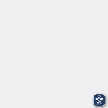
Kontakt
vhs Rheingau-Taunus e.V.
Erich-Kästner-Str. 5
65232 Taunusstein
info@vhs-rtk.de
Tel: 06128-92770
Kontoverbindung
Empfänger:
Volkshochschule Rheingau-Taunus e.V.
IBAN: DE53 5105 0015 0393 0204 23
BIC: NASSDE55XXX