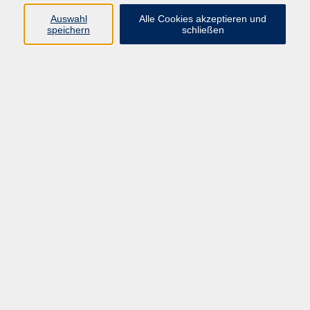
And now you want to practise and improve your English?
Auswahl
Alle Cookies akzeptieren und
Then this is your course!
speichern
schließen
We will talk about everyday topics
(like hobbies, friends and plans, shopping, travelling etc.),
read and write short texts, listen to a lot of audios,
and learn and revise words and grammar.
See you in Idstein for a lively course in a relaxed
atmosphere!
Material
In conversation B1
2nd edition
Delta/Klett 978-3-12- 501553-1