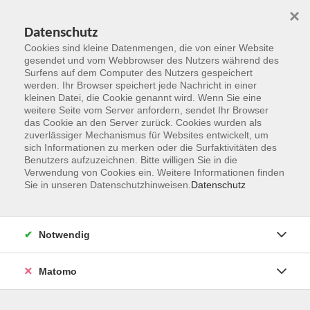
×
Datenschutz
Cookies sind kleine Datenmengen, die von einer Website
gesendet und vom Webbrowser des Nutzers während des
Surfens auf dem Computer des Nutzers gespeichert
Zum Hauptinhalt springen
werden. Ihr Browser speichert jede Nachricht in einer
kleinen Datei, die Cookie genannt wird. Wenn Sie eine
weitere Seite vom Server anfordern, sendet Ihr Browser
das Cookie an den Server zurück. Cookies wurden als
zuverlässiger Mechanismus für Websites entwickelt, um
sich Informationen zu merken oder die Surfaktivitäten des
Benutzers aufzuzeichnen. Bitte willigen Sie in die
Verwendung von Cookies ein. Weitere Informationen finden
Sie in unseren Datenschutzhinweisen.
Datenschutz
Sie sind hier:
Generation 50plus
Sprachen
Notwendig
Englisch [B1/B2] auch für (Wieder-)Einsteiger:innen
Matomo
You have learned quite a bit of English already?
And perhaps that was quite a long time ago?