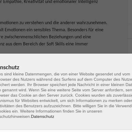
Empathie, Kreativität und emotionaler Intelligenz
en Emotionen zu verstehen und die anderer wahrzunehmen.
it Emotionen ein sensibles Thema. Besonders für eine
ere zwischenmenschlichen Beziehungen und eine
z aus dem Bereich der Soft Skills eine immer
m Austausch mit den anderen Teilnehmenden verschiedene
nschutz
rund psychologischer Grundlagen studieren Sie
s sind kleine Datenmengen, die von einer Website gesendet und vom
owser des Nutzers während des Surfens auf dem Computer des Nutze
chen Sie sich vertraut mit Methoden zur Regulierung
chert werden. Ihr Browser speichert jede Nachricht in einer kleinen Dat
ar Ihre Strategie, um zukünftig Missverständnisse und
 genannt wird. Wenn Sie eine weitere Seite vom Server anfordern, se
pektvoll und effektiv ansprechen.
owser das Cookie an den Server zurück. Cookies wurden als zuverlässi
ismus für Websites entwickelt, um sich Informationen zu merken oder
tivitäten des Benutzers aufzuzeichnen. Bitte willigen Sie in die Verwen
nau hinsehen und uns in die Welt der Emotionen
okies ein. Weitere Informationen finden Sie in unseren
ufliche und persönliche Kommunikationsfähigkeit
schutzhinweisen.
Datenschutz
hliche Einzigartigkeit vertieft.