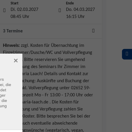
Start
Ende
Di. 02.03.2027
Do. 04.03.2027
08:45 Uhr
16:15 Uhr
3 Termine
Hinweis:
zzgl. Kosten für Übernachtung im
Einzelzimmer/Dusche/WC und Vollverpflegung
×
im Kloster. Bitte reservieren Sie umgehend
nach Buchung des Seminars Ihr Zimmer im
Kloster Maria Laach! Details und Kontakt zur
rs
Zimmerbuchung: Auskünfte und Buchung der
ei, die
Zimmer inkl. Vollverpflegung unter 02652 59-
ndet
ger
313, Telefonzeit Mo - Fr 13:00 - 17:00 Uhr oder
 die
guests@maria-laach.de . Die Kosten für
dung
Übernachtung und Verpflegung zahlen Sie
direkt im Kloster. Bitte besprechen Sie bei der
Buchung auch eventuelle abweichende
Verpflegungswünsche (vegetarisch, vegan,