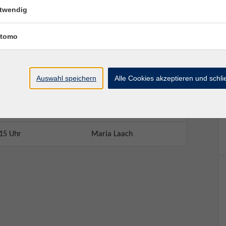
twendig
tomo
Ort / Raum
Auswahl speichern
Alle Cookies akzeptieren und schl
 Uhr
Maria Laach
5 Uhr
Maria Laach
15 Uhr
Maria Laach