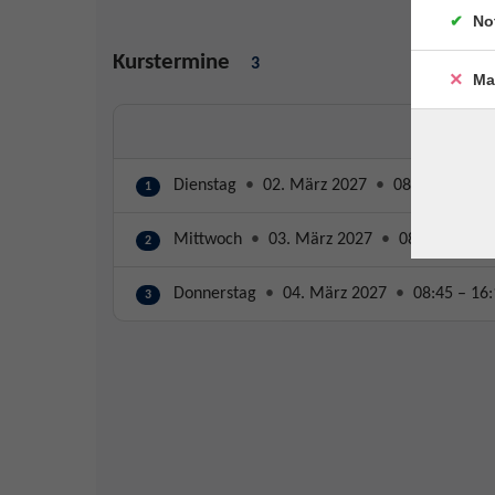
No
Kurstermine
3
Ma
Dienstag
•
02. März 2027
•
08:45 – 16:15
1
Mittwoch
•
03. März 2027
•
08:45 – 16:1
2
Donnerstag
•
04. März 2027
•
08:45 – 16:
3