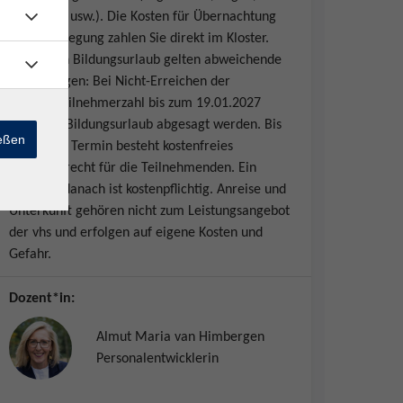
glutenfrei usw.). Die Kosten für Übernachtung
und Verpflegung zahlen Sie direkt im Kloster.
Für diesen Bildungsurlaub gelten abweichende
Bedingungen: Bei Nicht-Erreichen der
Mindestteilnehmerzahl bis zum 19.01.2027
muss der Bildungsurlaub abgesagt werden. Bis
ießen
zu diesem Termin besteht kostenfreies
Rücktrittsrecht für die Teilnehmenden. Ein
Rücktritt danach ist kostenpflichtig. Anreise und
Unterkunft gehören nicht zum Leistungsangebot
der vhs und erfolgen auf eigene Kosten und
Gefahr.
Dozent*in:
Almut Maria van Himbergen
Personalentwicklerin