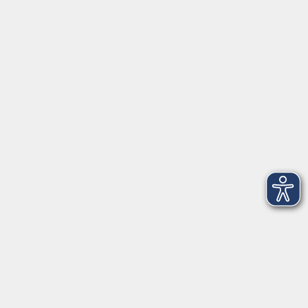
Kontakt
vhs Rheingau-Taunus e.V.
Erich-Kästner-Str. 5
65232 Taunusstein
info@vhs-rtk.de
Tel: 06128-92770
Kontoverbindung
Empfänger: