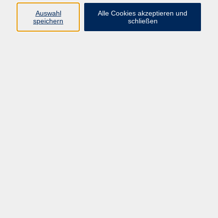
Auswahl
Alle Cookies akzeptieren und
Ergebnisse filtern
speichern
schließen
Kooperationsangebot Future Skills Lunch &
Learn: Konflikte im Team früh erkennen und
souverän ansprechen - online
Do. 13.08.2026 12:00
online
Resilienz im Ehrenamt
Do. 27.08.2026 17:00
Taunusstein