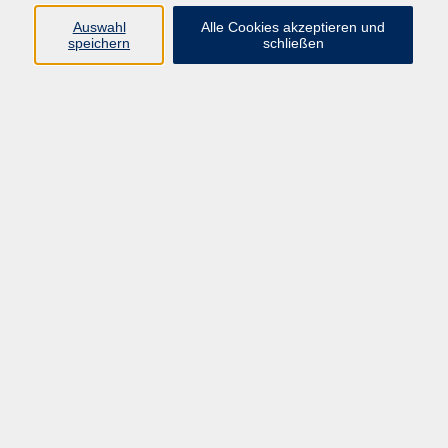
info@vhs-rtk.de
Auswahl
Alle Cookies akzeptieren und
Tel: 06128-92770
speichern
schließen
Kontoverbindung
Empfänger:
Volkshochschule Rheingau-Taunus e.V.
IBAN: DE53 5105 0015 0393 0204 23
BIC: NASSDE55XXX
Erreichbarkeit
Tag
Kursangebote
Integrationskurse