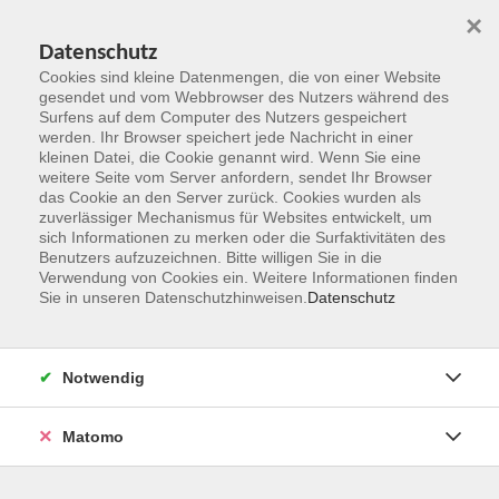
×
Datenschutz
Cookies sind kleine Datenmengen, die von einer Website
gesendet und vom Webbrowser des Nutzers während des
Surfens auf dem Computer des Nutzers gespeichert
Zum Hauptinhalt springen
werden. Ihr Browser speichert jede Nachricht in einer
kleinen Datei, die Cookie genannt wird. Wenn Sie eine
weitere Seite vom Server anfordern, sendet Ihr Browser
Der Kurs konnte nicht gefunden werden.
das Cookie an den Server zurück. Cookies wurden als
zuverlässiger Mechanismus für Websites entwickelt, um
sich Informationen zu merken oder die Surfaktivitäten des
Benutzers aufzuzeichnen. Bitte willigen Sie in die
Verwendung von Cookies ein. Weitere Informationen finden
Sie in unseren Datenschutzhinweisen.
Datenschutz
Kontakt
Notwendig
vhs Rheingau-Taunus e.V.
Matomo
Erich-Kästner-Str. 5
65232 Taunusstein