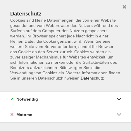
×
Datenschutz
Cookies sind kleine Datenmengen, die von einer Website
gesendet und vom Webbrowser des Nutzers während des
Surfens auf dem Computer des Nutzers gespeichert
Zum Hauptinhalt springen
werden. Ihr Browser speichert jede Nachricht in einer
kleinen Datei, die Cookie genannt wird. Wenn Sie eine
weitere Seite vom Server anfordern, sendet Ihr Browser
Der Kurs konnte nicht gefunden werden.
das Cookie an den Server zurück. Cookies wurden als
zuverlässiger Mechanismus für Websites entwickelt, um
sich Informationen zu merken oder die Surfaktivitäten des
Benutzers aufzuzeichnen. Bitte willigen Sie in die
Verwendung von Cookies ein. Weitere Informationen finden
Sie in unseren Datenschutzhinweisen.
Datenschutz
Kontakt
Notwendig
vhs Rheingau-Taunus e.V.
Matomo
Erich-Kästner-Str. 5
65232 Taunusstein