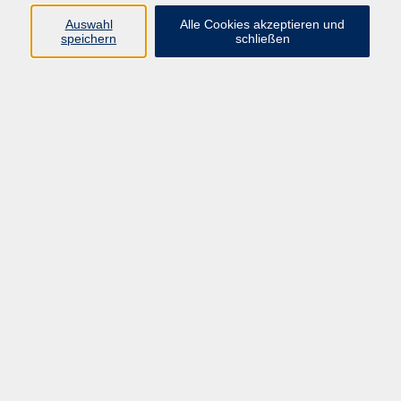
info@vhs-rtk.de
Auswahl
Alle Cookies akzeptieren und
Tel: 06128-92770
speichern
schließen
Kontoverbindung
Empfänger:
Volkshochschule Rheingau-Taunus e.V.
IBAN: DE53 5105 0015 0393 0204 23
BIC: NASSDE55XXX
Erreichbarkeit
Tag
Kursangebote
Integrationskurse