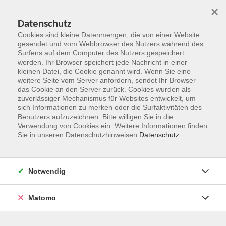
×
Datenschutz
Cookies sind kleine Datenmengen, die von einer Website
gesendet und vom Webbrowser des Nutzers während des
Surfens auf dem Computer des Nutzers gespeichert
Zum Hauptinhalt springen
werden. Ihr Browser speichert jede Nachricht in einer
kleinen Datei, die Cookie genannt wird. Wenn Sie eine
weitere Seite vom Server anfordern, sendet Ihr Browser
Der Kurs konnte nicht gefunden werden.
das Cookie an den Server zurück. Cookies wurden als
zuverlässiger Mechanismus für Websites entwickelt, um
sich Informationen zu merken oder die Surfaktivitäten des
Benutzers aufzuzeichnen. Bitte willigen Sie in die
Verwendung von Cookies ein. Weitere Informationen finden
Sie in unseren Datenschutzhinweisen.
Datenschutz
Kontakt
Notwendig
vhs Rheingau-Taunus e.V.
Matomo
Erich-Kästner-Str. 5
65232 Taunusstein