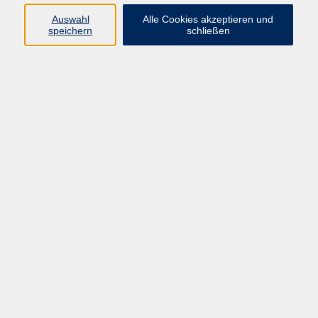
info@vhs-rtk.de
Auswahl
Alle Cookies akzeptieren und
Tel: 06128-92770
speichern
schließen
Kontoverbindung
Empfänger:
Volkshochschule Rheingau-Taunus e.V.
IBAN: DE53 5105 0015 0393 0204 23
BIC: NASSDE55XXX
Erreichbarkeit
Tag
Kursangebote
Integrationskurse